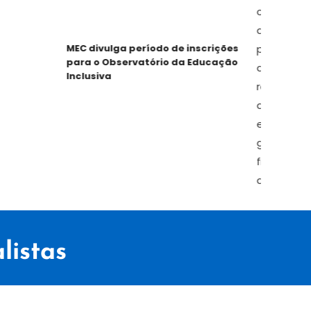
MEC divulga período de inscrições
R
para o Observatório da Educação
E
Inclusiva
listas