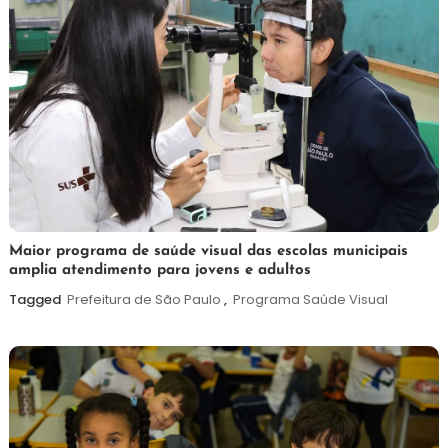
7
Maurilio
Maior programa de saúde visual das escolas municipais
amplia atendimento para jovens e adultos
de
agosto
Tagged
Prefeitura de São Paulo
,
Programa Saúde Visual
de
2026