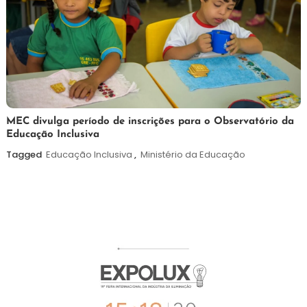
7
Maurilio
MEC divulga período de inscrições para o Observatório da
Educação Inclusiva
de
agosto
Tagged
Educação Inclusiva
,
Ministério da Educação
de
2026