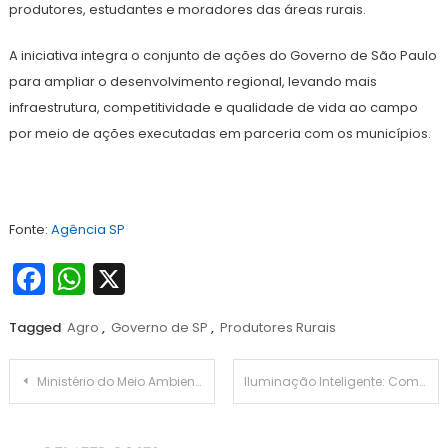
produtores, estudantes e moradores das áreas rurais.
A iniciativa integra o conjunto de ações do Governo de São Paulo
para ampliar o desenvolvimento regional, levando mais
infraestrutura, competitividade e qualidade de vida ao campo
por meio de ações executadas em parceria com os municípios.
Fonte:
Agência SP
Facebook
WhatsApp
X
Tagged
Agro
,
Governo de SP
,
Produtores Rurais
Navegação
Ministério do Meio Ambiente, por meio do ICMBio, assina Acordo de Cooperação com a Prefeitura do Rio para gestão técnica do Parque Nacional da Tijuca
Iluminação Inteligente: Como sensores IoT cortam 40% dos gastos e elevam a segurança
de