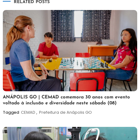
RELATED POSTS
Post
7
Maurilio
ANÁPOLIS GO | CEMAD comemora 30 anos com evento
voltado à inclusão e diversidade neste sábado (08)
de
agosto
Tagged
CEMAD
,
Prefeitura de Anápolis GO
de
2026