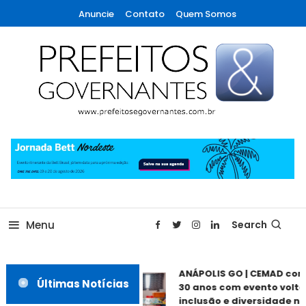
Skip
Anuncie
Contato
Quem Somos
To
Content
A maior revista de gestão municipal do Brasil!
Prefeitos & Governantes
Menu
Search
ANÁPOLIS GO | CEMAD com
Últimas Notícias
30 anos com evento voltad
inclusão e diversidade ne