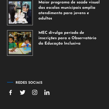
Maior programa de saúde visual
agosto
das escolas municipais amplia
de
atendimento para jovens e
2026
adultos
7
de
MEC divulga período de
agosto
inscrições para o Observatório
de
da Educação Inclusiva
2026
7
de
agosto
de
2026
REDES SOCIAIS