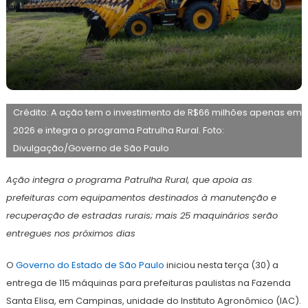
2
Maurilio
de
Crédito: A ação tem o investimento de R$66 milhões apenas em
julho
de
2026 e integra o programa Patrulha Rural. Foto:
2026
Divulgação/Governo de São Paulo
Ação integra o programa Patrulha Rural, que apoia as
prefeituras com equipamentos destinados à manutenção e
recuperação de estradas rurais; mais 25 maquinários serão
entregues nos próximos dias
O
Governo do Estado de São Paulo
iniciou nesta terça (30) a
entrega de 115 máquinas para prefeituras paulistas na Fazenda
Santa Elisa, em Campinas, unidade do Instituto Agronômico (IAC).