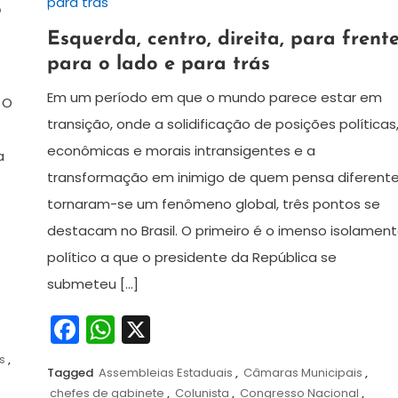
?
11
Redação
Esquerda, centro, direita, para frente
de
para o lado e para trás
novembro
de
Em um período em que o mundo parece estar em
 O
2024
transição, onde a solidificação de posições políticas
econômicas e morais intransigentes e a
a
transformação em inimigo de quem pensa diferent
tornaram-se um fenômeno global, três pontos se
destacam no Brasil. O primeiro é o imenso isolamen
político a que o presidente da República se
submeteu […]
Facebook
WhatsApp
X
s
,
Tagged
Assembleias Estaduais
,
Câmaras Municipais
,
chefes de gabinete
,
Colunista
,
Congresso Nacional
,