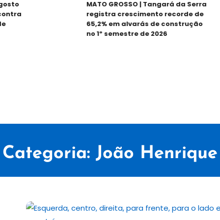
to
MATO GROSSO | Tangará da Serra
tra
registra crescimento recorde de
65,2% em alvarás de construção
no 1º semestre de 2026
Categoria:
João Henrique​