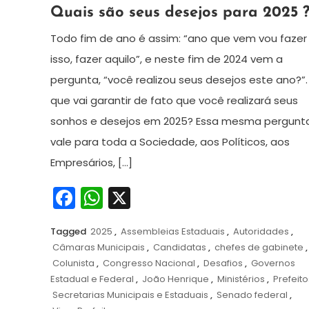
10
Redação
Quais são seus desejos para 2025 
de
dezembro
Todo fim de ano é assim: “ano que vem vou fazer
de
isso, fazer aquilo”, e neste fim de 2024 vem a
2024
pergunta, “você realizou seus desejos este ano?”.
que vai garantir de fato que você realizará seus
sonhos e desejos em 2025? Essa mesma pergunt
vale para toda a Sociedade, aos Políticos, aos
Empresários, […]
Facebook
WhatsApp
X
Tagged
2025
,
Assembleias Estaduais
,
Autoridades
,
Câmaras Municipais
,
Candidatas
,
chefes de gabinete
,
Colunista
,
Congresso Nacional
,
Desafios
,
Governos
Estadual e Federal
,
João Henrique
,
Ministérios
,
Prefeito
Secretarias Municipais e Estaduais
,
Senado federal
,