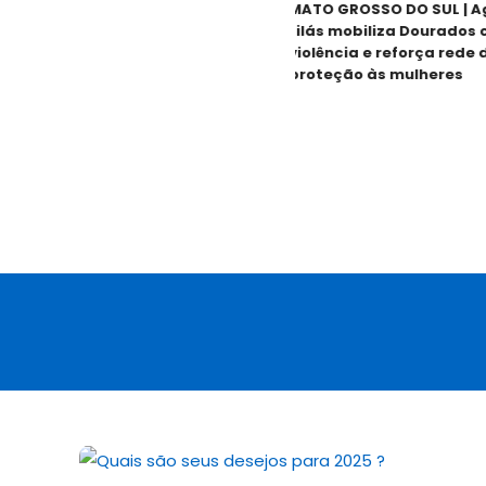
MATO GROSSO DO SUL | Agos
Lilás mobiliza Dourados con
violência e reforça rede de
proteção às mulheres