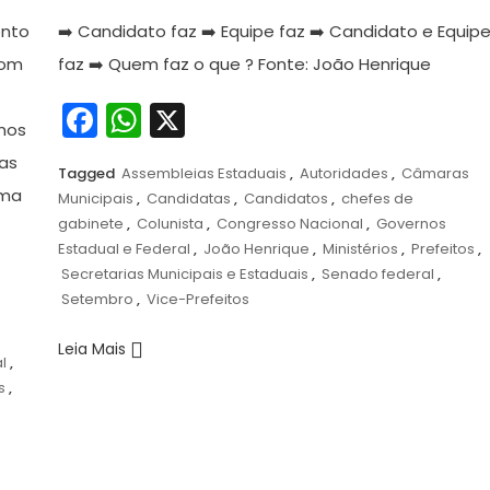
de
ento
➡️ Candidato faz ➡️ Equipe faz ➡️ Candidato e Equip
2024
com
faz ➡️ Quem faz o que ? Fonte: João Henrique
Facebook
WhatsApp
X
imos
 as
Tagged
Assembleias Estaduais
,
Autoridades
,
Câmaras
rma
Municipais
,
Candidatas
,
Candidatos
,
chefes de
gabinete
,
Colunista
,
Congresso Nacional
,
Governos
Estadual e Federal
,
João Henrique
,
Ministérios
,
Prefeitos
,
Secretarias Municipais e Estaduais
,
Senado federal
,
Setembro
,
Vice-Prefeitos
e
Leia Mais
l
,
s
,