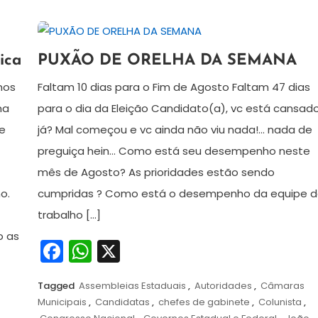
20
Redação
ica
PUXÃO DE ORELHA DA SEMANA
de
agosto
mos
Faltam 10 dias para o Fim de Agosto Faltam 47 dias
de
ma
para o dia da Eleição Candidato(a), vc está cansad
2024
e
já? Mal começou e vc ainda não viu nada!… nada de
preguiça hein… Como está seu desempenho neste
mês de Agosto? As prioridades estão sendo
o.
cumpridas ? Como está o desempenho da equipe 
trabalho […]
o as
Facebook
WhatsApp
X
Tagged
Assembleias Estaduais
,
Autoridades
,
Câmaras
Municipais
,
Candidatas
,
chefes de gabinete
,
Colunista
,