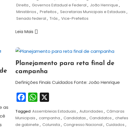
Direita
,
Governos Estadual e Federal
,
João Henrique
,
Ministérios
,
Prefeitos
,
Secretarias Municipais e Estaduais
,
Senado federal
,
Trás
,
Vice-Prefeitos
Leia Mais
3
Redação
Planejamento para reta final de
de
 de
campanha
outubro
de
Definições Finais Cuidados Fonte: João Henrique
2024
Facebook
WhatsApp
X
e as
Tagged
Assembleias Estaduais
,
Autoridades
,
Câmaras
ocê
Municipais
,
campanha
,
Candidatas
,
Candidatos
,
chefes
s
de gabinete
,
Colunista
,
Congresso Nacional
,
Cuidados
,