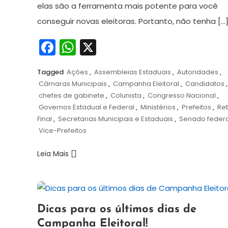
elas são a ferramenta mais potente para você
conseguir novas eleitoras. Portanto, não tenha […
Facebook
WhatsApp
X
Tagged
Ações
,
Assembleias Estaduais
,
Autoridades
,
Câmaras Municipais
,
Campanha Eleitoral
,
Candidatos
,
chefes de gabinete
,
Colunista
,
Congresso Nacional
,
Governos Estadual e Federal
,
Ministérios
,
Prefeitos
,
Re
Final
,
Secretarias Municipais e Estaduais
,
Senado federa
Vice-Prefeitos
Leia Mais
24
Redação
Dicas para os últimos dias de
de
Campanha Eleitoral!
setembro