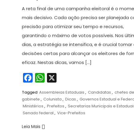
de
A reta final de uma campanha eleitoral é o mom
2024
mais decisivo. Cada ação precisa ser planejada 
precisão para otimizar seu tempo e recursos,
garantindo o máximo de votos possíveis. Nos últ
dias, a estratégia se intensifica, e é crucial tomar
decisões certas para alcançar os eleitores de fo
eficaz. Nestas dicas, vamos […]
Facebook
WhatsApp
X
Tagged
Assembleias Estaduais
,
Candidatas
,
chefes d
gabinete
,
Colunista
,
Dicas
,
Governos Estadual e Federa
Ministérios
,
Prefeitos
,
Secretarias Municipais e Estaduai
Senado federal
,
Vice-Prefeitos
Leia Mais