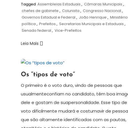
Tagged
Assembleias Estaduais
,
Câmaras Municipais
,
chefes de gabinete
,
Colunista
,
Congresso Nacional
,
Governos Estadual e Federal
,
João Henrique
,
Ministério
política
,
Prefeitos
,
Secretarias Municipais e Estaduais
,
Senado federal
,
Vice-Prefeitos
Leia Mais
8
Redação
Os “tipos de voto”
de
agosto
O primeiro é o voto duro, vindo de pessoas que
de
usualmenteconfiam no candidato, têm boa ima
2024
dele e gostam de suapersonalidade. Esse tipo de
voto dificilmente mudará e costumavir de pesso
que são altamente identificadas com as pautas,