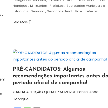
Congresso Nacional
,
Governos Estadual e Federal
,
João
Henrique
,
Ministérios
,
Prefeitos
,
Secretarias Municipais e
Estaduais
,
Semana
,
Senado federal
,
Vice-Prefeitos
s
,
Leia Mais
7
Redação
PRÉ-CANDIDATOS: Algumas
de
recomendações importantes antes d
agosto
gem
período oficial de campanha!
de
2024
GANHA A ELEIÇÃO QUEM ERRA MENOS Fonte: João
as
Henrique