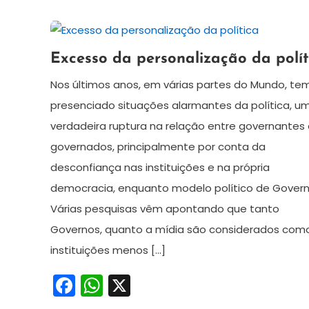
30
Redação
Excesso da personalização da polít
de
agosto
Nos últimos anos, em várias partes do Mundo, te
de
presenciado situações alarmantes da política, u
2024
verdadeira ruptura na relação entre governantes 
governados, principalmente por conta da
desconfiança nas instituições e na própria
democracia, enquanto modelo político de Govern
Várias pesquisas vêm apontando que tanto
Governos, quanto a mídia são considerados com
instituições menos […]
Facebook
WhatsApp
X