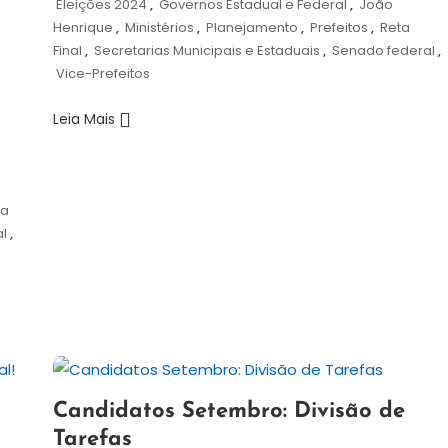
Eleições 2024
,
Governos Estadual e Federal
,
João
Henrique
,
Ministérios
,
Planejamento
,
Prefeitos
,
Reta
]
Final
,
Secretarias Municipais e Estaduais
,
Senado federal
,
Vice-Prefeitos
Leia Mais
ta
l
,
3
Redação
Candidatos Setembro: Divisão de
de
Tarefas
setembro