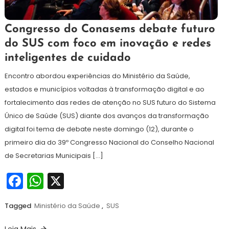
13
Maurilio
Congresso do Conasems debate futuro
de
do SUS com foco em inovação e redes
julho
inteligentes de cuidado
de
2026
Encontro abordou experiências do Ministério da Saúde,
estados e municípios voltadas à transformação digital e ao
fortalecimento das redes de atenção no SUS futuro do Sistema
Único de Saúde (SUS) diante dos avanços da transformação
digital foi tema de debate neste domingo (12), durante o
primeiro dia do 39º Congresso Nacional do Conselho Nacional
de Secretarias Municipais […]
Facebook
WhatsApp
X
Tagged
Ministério da Saúde
,
SUS
Leia Mais