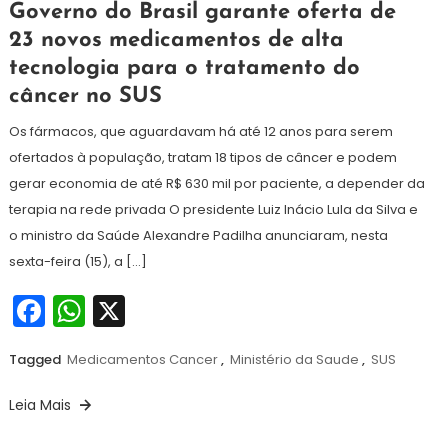
18
Maurilio
Governo do Brasil garante oferta de
de
23 novos medicamentos de alta
maio
tecnologia para o tratamento do
de
2026
câncer no SUS
Os fármacos, que aguardavam há até 12 anos para serem
ofertados à população, tratam 18 tipos de câncer e podem
gerar economia de até R$ 630 mil por paciente, a depender da
terapia na rede privada O presidente Luiz Inácio Lula da Silva e
o ministro da Saúde Alexandre Padilha anunciaram, nesta
sexta-feira (15), a […]
Facebook
WhatsApp
X
Tagged
Medicamentos Cancer
,
Ministério da Saude
,
SUS
Leia Mais