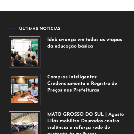
ÚLTIMAS NOTÍCIAS
Ideb avança em todas as etapas
da educação básica
6
de
agosto
de
Compras Inteligentes:
2026
Credenciamento e Registro de
Preços nas Prefeituras
6
de
agosto
MATO GROSSO DO SUL | Agosto
de
Lilás mobiliza Dourados contra
2026
violência e reforça rede de