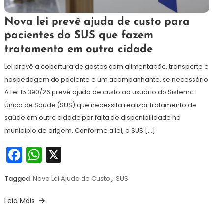
22
Maurilio
Nova lei prevê ajuda de custo para
de
pacientes do SUS que fazem
abril
tratamento em outra cidade
de
2026
Lei prevê a cobertura de gastos com alimentação, transporte e
hospedagem do paciente e um acompanhante, se necessário
A Lei 15.390/26 prevê ajuda de custo ao usuário do Sistema
Único de Saúde (SUS) que necessita realizar tratamento de
saúde em outra cidade por falta de disponibilidade no
município de origem. Conforme a lei, o SUS […]
Facebook
WhatsApp
X
Tagged
Nova Lei Ajuda de Custo
,
SUS
Leia Mais