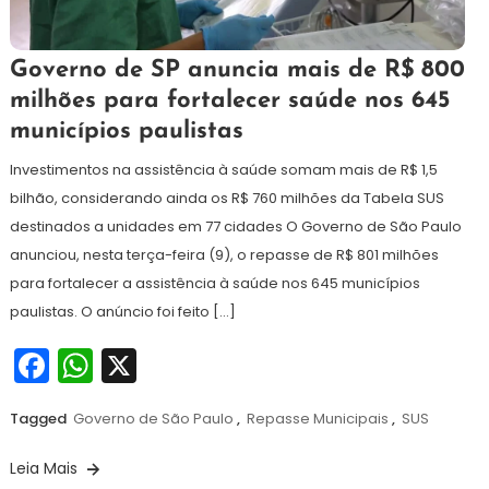
10
Maurilio
Governo de SP anuncia mais de R$ 800
de
milhões para fortalecer saúde nos 645
junho
municípios paulistas
de
2026
Investimentos na assistência à saúde somam mais de R$ 1,5
bilhão, considerando ainda os R$ 760 milhões da Tabela SUS
destinados a unidades em 77 cidades O Governo de São Paulo
anunciou, nesta terça-feira (9), o repasse de R$ 801 milhões
para fortalecer a assistência à saúde nos 645 municípios
paulistas. O anúncio foi feito […]
Facebook
WhatsApp
X
Tagged
Governo de São Paulo
,
Repasse Municipais
,
SUS
Leia Mais