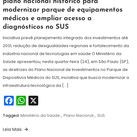
plano nacional histórico para
junho
modernizar parque de equipamentos
de
2026
médicos e ampliar acesso a
diagnósticos no SUS
Iniciativa prevê planejamento integrado dos investimentos até
2031, redução de desigualdades regionais e fortalecimento da
indústria nacional de tecnologias em saúde O Ministério da
Saúde apresentou, nesta quarta-feira (24), em São Paulo (SP),
as diretrizes do Plano Nacional de Investimentos no Parque de
Dispositivos Médicos do SUS, iniciativa que busca modernizar a
infraestrutura tecnológica da […]
Facebook
WhatsApp
X
Tagged
Ministério da Saúde
,
Plano Nacional
,
SUS
Leia Mais