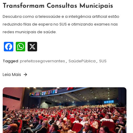
de
Transformam Consultas Municipais
julho
de
Descubra como a telessaúde e a inteligência artificial estão
2026
reduzindo filas de espera no SUS e otimizando exames nas
redes municipais de saúde.
Facebook
WhatsApp
X
Tagged
prefeitosegovernantes
,
SaúdePública
,
SUS
Leia Mais