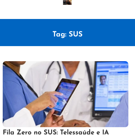
Tag:
SUS
28
Redação
Fila Zero no SUS: Telessaúde e IA