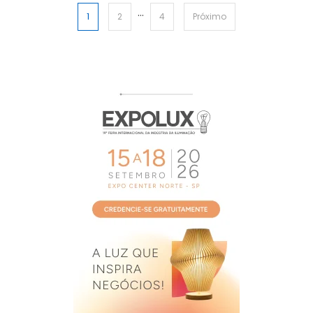
…
Paginação
1
2
4
Próximo
de
posts