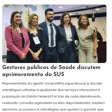
24
Maurilio
Gestores públicos de Saúde discutem
de
aprimoramento do SUS
junho
de
Representante do IgesDF compartilha experiências e discute
2026
estratégias voltadas à qualidade dos serviços oferecidos à
população do Distrito Federal Por trás de cada atendimento
realizado, consulta agendada ou leito disponibilizado, existem
decisões, processos e estratégias que ajudam a garantir que