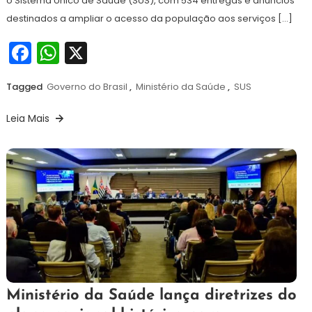
o Sistema Único de Saúde (SUS), com 534 entregas e anúncios
destinados a ampliar o acesso da população aos serviços […]
Facebook
WhatsApp
X
Tagged
Governo do Brasil
,
Ministério da Saúde
,
SUS
Leia Mais
26
Maurilio
Ministério da Saúde lança diretrizes do
de