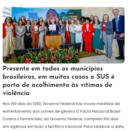
21
Maurilio
Presente em todos os municípios
de
brasileiros, em muitos casos o SUS é
maio
porta de acolhimento às vítimas de
de
2026
violência
Nos 100 dias do 1280, Governo Federal traz novas medidas de
enfrentamento aos crimes de gênero O Pacto Nacional Brasil
Contra o Feminicídio, do Governo Federal, completa 100 dias
em vigência em todo o território nacional. Para celebrar a data,