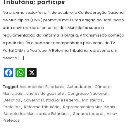
Tributária; participe
de
2024
Na próxima sexta-feira, 11 de outubro, a Confederação Nacional
de Municípios (CNM) promove mais uma edição do Bate-papo
para ouvir os representantes dos Municípios sobre a
regulamentação da Reforma Tributária. A transmissão começa
a partir das 9h e pode ser acompanhada pelo canal da TV
Portal CNM no YouTube. A Reforma Tributária representa um
desafio […]
Facebook
WhatsApp
X
Tagged
Assembleias Estaduais
,
Autoridades
,
Câmaras
Municipais
,
chefes de gabinete
,
Congresso Nacional
,
Desafios
,
Governos Estadual e Federal
,
Ministérios
,
Prefeitos
,
Reforma Tributária
,
Representantes Municipais
,
Secretarias Municipais e Estaduais
,
Senado federal
,
Vice-
Prefeitos