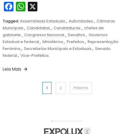
Facebook
WhatsApp
X
Tagged
Assembleias Estaduais
,
Autoridades
,
Câmaras
Municipais
,
Candidatas
,
Candidaturas
,
chefes de
gabinete
,
Congresso Nacional
,
Desafios
,
Governos
Estadual e Federal
,
Ministérios
,
Prefeitos
,
Representação
Feminina
,
Secretarias Municipais e Estaduais
,
Senado
federal
,
Vice-Prefeitos
Leia Mais
Paginação
1
2
Próximo
de
posts