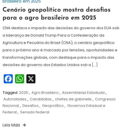
16
Redação
Cenário geopolítico mostra desafios
de
para o agro brasileiro em 2025
dezembro
de
CNA destaca o impacto das decisões do governo dos EUA sob
2024
a liderança de Donald Trump Para a Confederação da
Agricultura e Pecuária do Brasil (CNA), o cenário geopolítico
para o próximo ano é marcado por tensões, oportunidades e
transformações globais, com destaque para o impacto das
decisões do governo dos Estados Unidos sob a […]
Facebook
WhatsApp
X
Tagged
2025
,
Agro Brasileiro
,
Assembleias Estaduais
,
Autoridades
,
Candidatas
,
chefes de gabinete
,
Congresso
Nacional
,
Desafios
,
Geopolítico
,
Governos Estadual e
Federal
,
Senado federal
Leia Mais