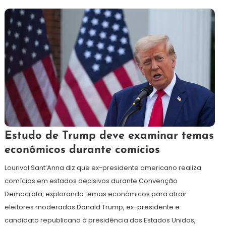
21
Redação
Estudo de Trump deve examinar temas
de
econômicos durante comícios
agosto
de
Lourival Sant’Anna diz que ex-presidente americano realiza
2024
comícios em estados decisivos durante Convenção
Democrata, explorando temas econômicos para atrair
eleitores moderados Donald Trump, ex-presidente e
candidato republicano à presidência dos Estados Unidos,