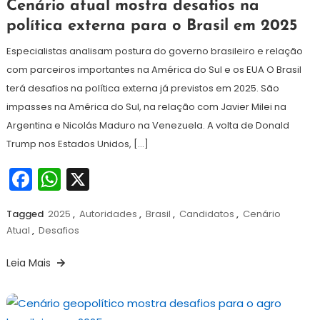
8
Redação
Cenário atual mostra desafios na
de
política externa para o Brasil em 2025
janeiro
de
Especialistas analisam postura do governo brasileiro e relação
2025
com parceiros importantes na América do Sul e os EUA O Brasil
terá desafios na política externa já previstos em 2025. São
impasses na América do Sul, na relação com Javier Milei na
Argentina e Nicolás Maduro na Venezuela. A volta de Donald
Trump nos Estados Unidos, […]
Facebook
WhatsApp
X
Tagged
2025
,
Autoridades
,
Brasil
,
Candidatos
,
Cenário
Atual
,
Desafios
Leia Mais