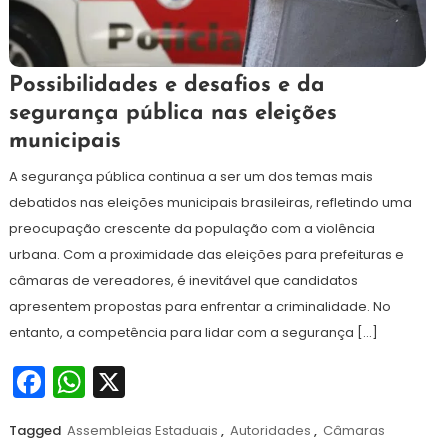
10
Redação
Possibilidades e desafios e da
de
segurança pública nas eleições
setembro
municipais
de
2024
A segurança pública continua a ser um dos temas mais
debatidos nas eleições municipais brasileiras, refletindo uma
preocupação crescente da população com a violência
urbana. Com a proximidade das eleições para prefeituras e
câmaras de vereadores, é inevitável que candidatos
apresentem propostas para enfrentar a criminalidade. No
entanto, a competência para lidar com a segurança […]
Facebook
WhatsApp
X
Tagged
Assembleias Estaduais
,
Autoridades
,
Câmaras