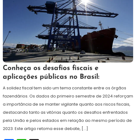
16
Redação
Conheça os desafios fiscais e
de
aplicações públicas no Brasil:
setembro
de
A solidez fiscal tem sido um tema constante entre os órgãos
2024
fazendários. Os dados do primeiro semestre de 2024 reforçam
a importância de se manter vigilante quanto aos riscos fiscais,
destacando tanto as vitórias quanto os desafios enfrentados
pela União e pelos estados em relação ao mesmo período de
2023. Este artigo retoma esse debate, […]