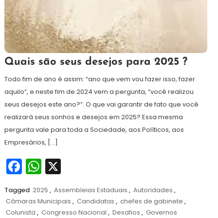
10
Redação
Quais são seus desejos para 2025 ?
de
dezembro
Todo fim de ano é assim: “ano que vem vou fazer isso, fazer
de
aquilo”, e neste fim de 2024 vem a pergunta, “você realizou
2024
seus desejos este ano?”. O que vai garantir de fato que você
realizará seus sonhos e desejos em 2025? Essa mesma
pergunta vale para toda a Sociedade, aos Políticos, aos
Empresários, […]
Facebook
WhatsApp
X
Tagged
2025
,
Assembleias Estaduais
,
Autoridades
,
Câmaras Municipais
,
Candidatas
,
chefes de gabinete
,
Colunista
,
Congresso Nacional
,
Desafios
,
Governos