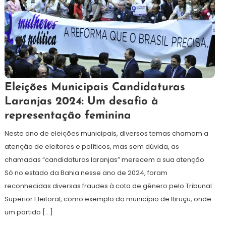
16
Redação
Eleições Municipais Candidaturas
de
Laranjas 2024: Um desafio à
agosto
representação feminina
de
2024
Neste ano de eleições municipais, diversos temas chamam a
atenção de eleitores e políticos, mas sem dúvida, as
chamadas “candidaturas laranjas” merecem a sua atenção
Só no estado da Bahia nesse ano de 2024, foram
reconhecidas diversas fraudes à cota de gênero pelo Tribunal
Superior Eleitoral, como exemplo do município de Itiruçu, onde
um partido […]