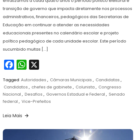
enfatizamos a cada quatro anos o período político eleitoral e
transição de governo que impacta diretamente nos processos
administrativos, financeiros, pedagógicos das Secretarias de
Educação em continuar a atender as necessidades
educacionais presentes no calendário escolar e projeto
político pedagógico de cada unidade escolar. Este período
sucumbido muitas […]
Facebook
WhatsApp
X
Tagged
Autoridades
,
Câmaras Municipais
,
Candidatas
,
Candidatos
,
chefes de gabinete
,
Colunista
,
Congresso
Nacional
,
Desafios
,
Governos Estadual e Federal
,
Senado
federal
,
Vice-Prefeitos
Leia Mais