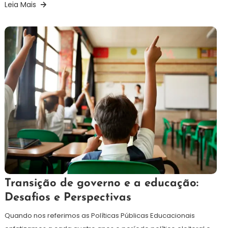
Leia Mais
30
Redação
Transição de governo e a educação:
de
Desafios e Perspectivas
setembro
de
Quando nos referimos as Políticas Públicas Educacionais
2024