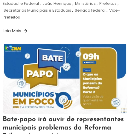
Estadual e Federal
,
João Henrique
,
Ministérios
,
Prefeitos
,
Secretarias Municipais e Estaduais
,
Senado federal
,
Vice-
Prefeitos
Leia Mais
10
Redação
Bate-papo irá ouvir de representantes
de
municipais problemas da Reforma
outubro