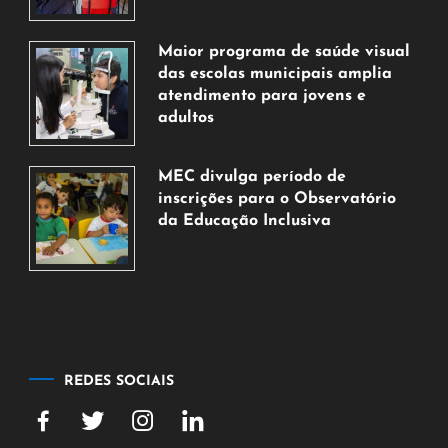
7
de
Maior programa de saúde visual
agosto
das escolas municipais amplia
de
atendimento para jovens e
2026
adultos
7
de
MEC divulga período de
agosto
inscrições para o Observatório
de
da Educação Inclusiva
2026
7
de
agosto
de
2026
REDES SOCIAIS