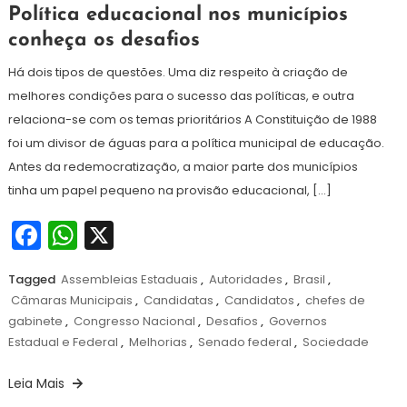
3
Redação
Política educacional nos municípios
de
conheça os desafios
setembro
de
Há dois tipos de questões. Uma diz respeito à criação de
2024
melhores condições para o sucesso das políticas, e outra
relaciona-se com os temas prioritários A Constituição de 1988
foi um divisor de águas para a política municipal de educação.
Antes da redemocratização, a maior parte dos municípios
tinha um papel pequeno na provisão educacional, […]
Facebook
WhatsApp
X
Tagged
Assembleias Estaduais
,
Autoridades
,
Brasil
,
Câmaras Municipais
,
Candidatas
,
Candidatos
,
chefes de
gabinete
,
Congresso Nacional
,
Desafios
,
Governos
Estadual e Federal
,
Melhorias
,
Senado federal
,
Sociedade
Leia Mais