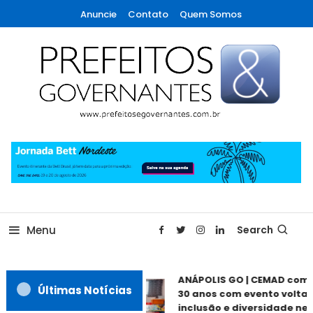
Skip
Anuncie
Contato
Quem Somos
To
Content
A maior revista de gestão municipal do Brasil!
Prefeitos & Governantes
Menu
Search
ANÁPOLIS GO | CEMAD come
Últimas Notícias
30 anos com evento voltado
inclusão e diversidade nest