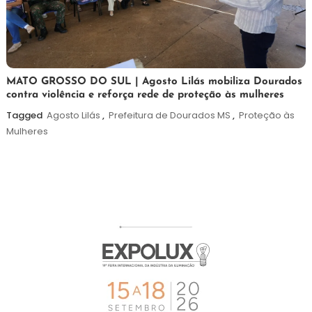
5
Maurilio
MATO GROSSO DO SUL | Agosto Lilás mobiliza Dourados
contra violência e reforça rede de proteção às mulheres
de
agosto
Tagged
Agosto Lilás
,
Prefeitura de Dourados MS
,
Proteção às
de
Mulheres
2026