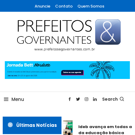
Skip
Anuncie
Contato
Quem Somos
To
Content
A maior revista de gestão municipal do Brasil!
Prefeitos & Governantes
Menu
Search
Últimas Notícias
Ideb avança em todas as 
da educação básica