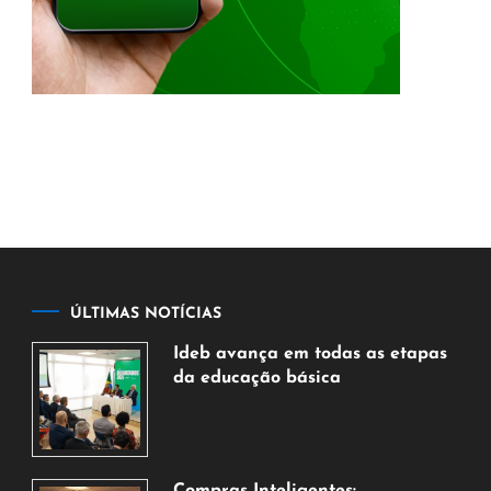
ÚLTIMAS NOTÍCIAS
Ideb avança em todas as etapas
da educação básica
6
de
agosto
de