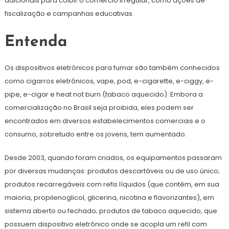
adicionais para coibir o comércio irregular, como ações de
fiscalização e campanhas educativas.
Entenda
Os dispositivos eletrônicos para fumar são também conhecidos
como cigarros eletrônicos, vape, pod, e-cigarette, e-ciggy, e-
pipe, e-cigar e heat not burn (tabaco aquecido). Embora a
comercialização no Brasil seja proibida, eles podem ser
encontrados em diversos estabelecimentos comerciais e o
consumo, sobretudo entre os jovens, tem aumentado.
Desde 2003, quando foram criados, os equipamentos passaram
por diversas mudanças: produtos descartáveis ou de uso único;
produtos recarregáveis com refis líquidos (que contém, em sua
maioria, propilenoglicol, glicerina, nicotina e flavorizantes), em
sistema aberto ou fechado; produtos de tabaco aquecido, que
possuem dispositivo eletrônico onde se acopla um refil com