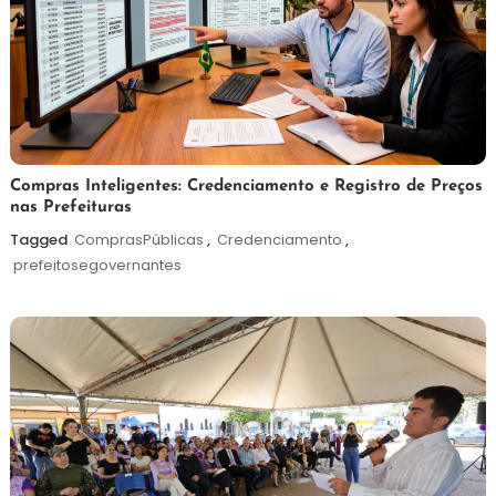
6
Redação
Compras Inteligentes: Credenciamento e Registro de Preços
nas Prefeituras
de
agosto
Tagged
ComprasPúblicas
,
Credenciamento
,
de
prefeitosegovernantes
2026