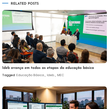
RELATED POSTS
Post
6
Maurilio
Ideb avança em todas as etapas da educação básica
de
Tagged
Educação Básica
,
Ideb
,
MEC
agosto
de
2026