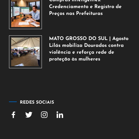
Compras Inteligentes:
2026
Credenciamento e Registro de
Preços nas Prefeituras
6
de
agosto
MATO GROSSO DO SUL | Agosto
de
Lilás mobiliza Dourados contra
2026
violência e reforça rede de
proteção às mulheres
5
de
agosto
de
2026
REDES SOCIAIS