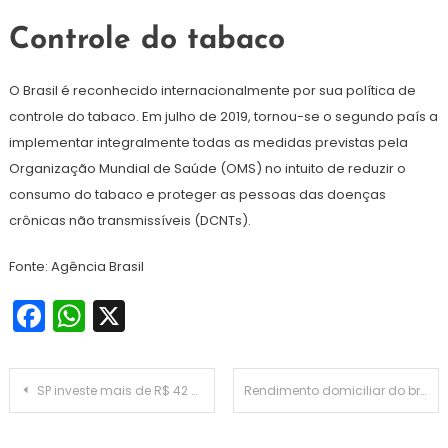
Controle do tabaco
O Brasil é reconhecido internacionalmente por sua política de
controle do tabaco. Em julho de 2019, tornou-se o segundo país a
implementar integralmente todas as medidas previstas pela
Organização Mundial de Saúde (OMS) no intuito de reduzir o
consumo do tabaco e proteger as pessoas das doenças
crônicas não transmissíveis (DCNTs).
Fonte: Agência Brasil
Facebook
WhatsApp
X
Navegação
SP investe mais de R$ 42 milhões em pavimentação da Rodovia Rio Negro e Solimões
Rendimento domiciliar do brasileiro chegou a R$ 1.848 em 2023
de