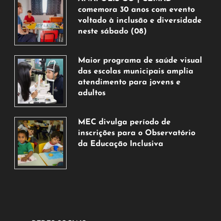
comemora 30 anos com evento
voltado à inclusão e diversidade
neste sábado (08)
7
de
Maior programa de saúde visual
agosto
das escolas municipais amplia
de
atendimento para jovens e
2026
adultos
7
de
MEC divulga período de
agosto
inscrições para o Observatório
de
da Educação Inclusiva
2026
7
de
agosto
de
2026