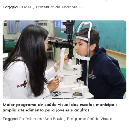
agosto
Tagged
CEMAD
,
Prefeitura de Anápolis GO
de
2026
7
Maurilio
Maior programa de saúde visual das escolas municipais
amplia atendimento para jovens e adultos
de
agosto
Tagged
Prefeitura de São Paulo
,
Programa Saúde Visual
de