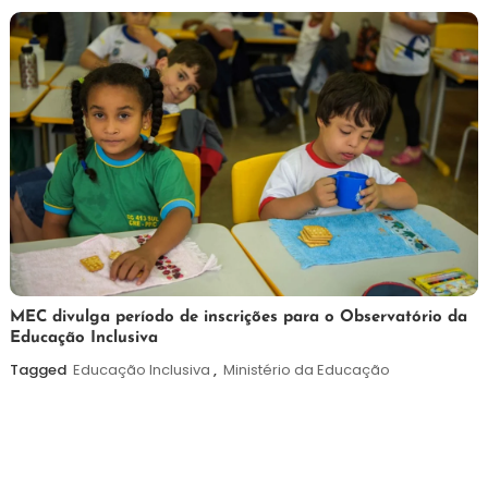
2026
7
Maurilio
MEC divulga período de inscrições para o Observatório da
Educação Inclusiva
de
agosto
Tagged
Educação Inclusiva
,
Ministério da Educação
de
2026