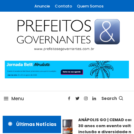
Skip
Anuncie
Contato
Quem Somos
To
Content
A maior revista de gestão municipal do Brasil!
Prefeitos & Governantes
Menu
Search
ANÁPOLIS GO | CEMAD com
Últimas Notícias
30 anos com evento voltad
inclusão e diversidade nes