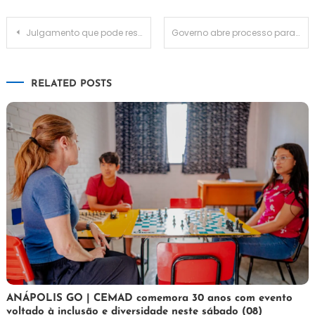
Navegação
Julgamento que pode resultar na cassação de Moro começa nesta segunda e será transmitido ao vivo
Governo abre processo para investigar Enel sobre apagões em São Paulo
de
RELATED POSTS
Post
7
Maurilio
ANÁPOLIS GO | CEMAD comemora 30 anos com evento
voltado à inclusão e diversidade neste sábado (08)
de