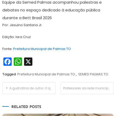
Equipe da Semed Palmas acompanhou palestras e
debates no espaço dedicado à educação pública
durante a Bett Brasil 2026
Por: Jesuino Santana Jr.
Edição: Iara Cruz
Fonte:
Prefeitura Municipal de Palmas TO
Facebook
WhatsApp
X
Tagged
Prefeitura Municipal de Palmas TO
,
SEMED PALMAS TO
Navegação
A guilhotina de Julho: O que a sua prefeitura precisa licitar hoje para não perder os convênios federais no ano eleitoral
Professores da rede municipal de Gurupi TO participam da Bett Brasil 2026 em São Paulo
de
RELATED POSTS
Post