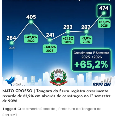
5
Maurilio
MATO GROSSO | Tangará da Serra registra crescimento
recorde de 65,2% em alvarás de construção no 1º semestre
de
de 2026
agosto
de
Tagged
Crescimento Recorde
,
Prefeitura de Tangará da
2026
Serra MT