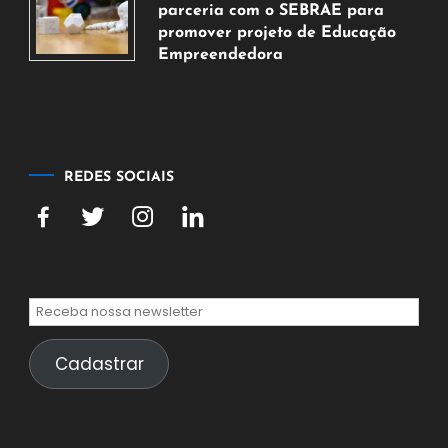
parceria com o SEBRAE para
de
promover projeto de Educação
2026
Empreendedora
5
de
agosto
de
2026
REDES SOCIAIS
Cadastrar