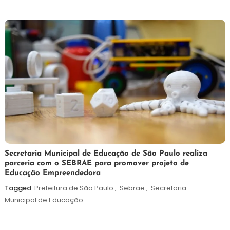
5
Maurilio
Secretaria Municipal de Educação de São Paulo realiza
parceria com o SEBRAE para promover projeto de
de
Educação Empreendedora
agosto
de
Tagged
Prefeitura de São Paulo
,
Sebrae
,
Secretaria
2026
Municipal de Educação