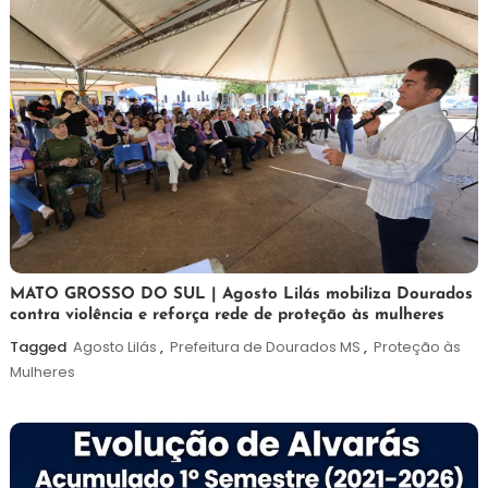
5
Maurilio
MATO GROSSO DO SUL | Agosto Lilás mobiliza Dourados
contra violência e reforça rede de proteção às mulheres
de
agosto
Tagged
Agosto Lilás
,
Prefeitura de Dourados MS
,
Proteção às
de
Mulheres
2026