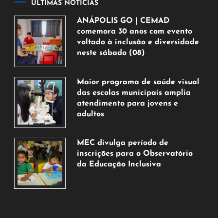
ÚLTIMAS NOTÍCIAS
ANÁPOLIS GO | CEMAD
comemora 30 anos com evento
voltado à inclusão e diversidade
neste sábado (08)
7
de
Maior programa de saúde visual
agosto
das escolas municipais amplia
de
atendimento para jovens e
2026
adultos
7
de
MEC divulga período de
agosto
inscrições para o Observatório
de
da Educação Inclusiva
2026
7
de
agosto
de