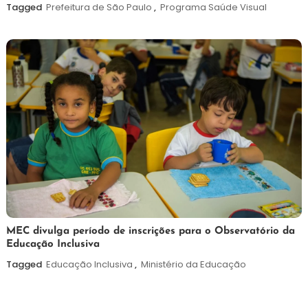
agosto
Tagged
Prefeitura de São Paulo
,
Programa Saúde Visual
de
2026
7
Maurilio
MEC divulga período de inscrições para o Observatório da
Educação Inclusiva
de
agosto
Tagged
Educação Inclusiva
,
Ministério da Educação
de
2026