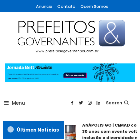
Skip
Anuncie
Contato
Quem Somos
To
Content
A maior revista de gestão municipal do Brasil!
Prefeitos & Governantes
Menu
Search
ANÁPOLIS GO | CEMAD co
Últimas Notícias
30 anos com evento volta
inclusão e diversidade ne