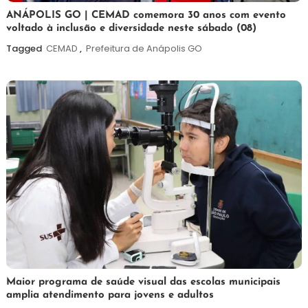
7
Maurilio
ANÁPOLIS GO | CEMAD comemora 30 anos com evento
voltado à inclusão e diversidade neste sábado (08)
de
agosto
Tagged
CEMAD
,
Prefeitura de Anápolis GO
de
2026
7
Maurilio
Maior programa de saúde visual das escolas municipais
amplia atendimento para jovens e adultos
de