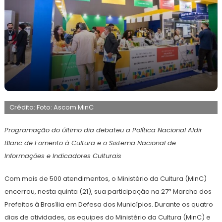
22
Maurilio
de
Crédito: Foto: Ascom MinC
maio
de
2026
Programação do último dia debateu a Política Nacional Aldir
Blanc de Fomento à Cultura e o Sistema Nacional de
Informações e Indicadores Culturais
Com mais de 500 atendimentos, o Ministério da Cultura (MinC)
encerrou, nesta quinta (21), sua participação na 27ª Marcha dos
Prefeitos à Brasília em Defesa dos Municípios. Durante os quatro
dias de atividades, as equipes do Ministério da Cultura (MinC) e