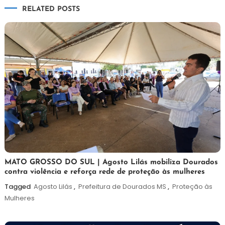
RELATED POSTS
Post
5
Maurilio
MATO GROSSO DO SUL | Agosto Lilás mobiliza Dourados
contra violência e reforça rede de proteção às mulheres
de
agosto
Tagged
Agosto Lilás
,
Prefeitura de Dourados MS
,
Proteção às
de
Mulheres
2026