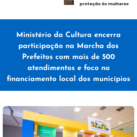
proteção às mulheres
Ministério da Cultura encerra
participação na Marcha dos
Prefeitos com mais de 500
atendimentos e foco no
financiamento local dos municípios