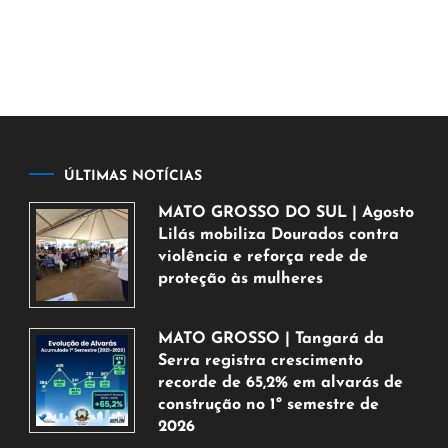
ÚLTIMAS NOTÍCIAS
MATO GROSSO DO SUL | Agosto
Lilás mobiliza Dourados contra
violência e reforça rede de
proteção às mulheres
5
de
MATO GROSSO | Tangará da
agosto
Serra registra crescimento
de
recorde de 65,2% em alvarás de
2026
construção no 1º semestre de
2026