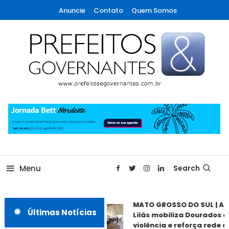
Skip
Anuncie
Contato
Quem Somos
To
Content
A maior revista de gestão municipal do Brasil!
Prefeitos & Governantes
Menu
Search
MATO GROSSO DO SUL | Ago
Últimas Notícias
Lilás mobiliza Dourados co
violência e reforça rede de