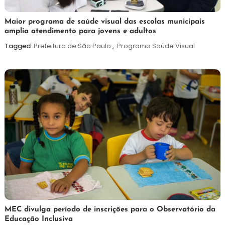
7
Maurilio
Maior programa de saúde visual das escolas municipais
amplia atendimento para jovens e adultos
de
agosto
Tagged
Prefeitura de São Paulo
,
Programa Saúde Visual
de
2026
7
Maurilio
MEC divulga período de inscrições para o Observatório da
Educação Inclusiva
de