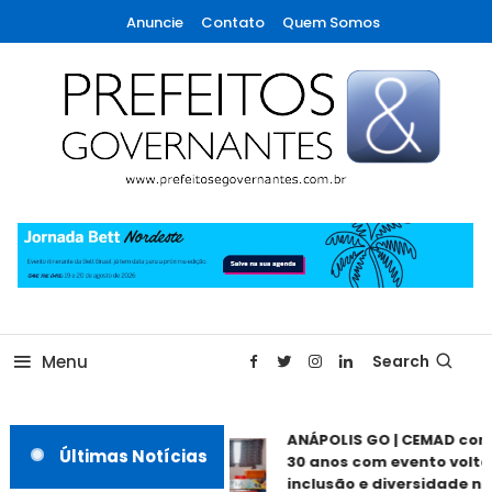
Skip
Anuncie
Contato
Quem Somos
To
Content
A maior revista de gestão municipal do Brasil!
Prefeitos & Governantes
Menu
Search
ANÁPOLIS GO | CEMAD com
Últimas Notícias
30 anos com evento voltad
inclusão e diversidade nes