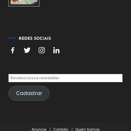
de
agosto
de
2026
REDES SOCIAIS
Cadastrar
Anuncie
Contato
Quem Somos