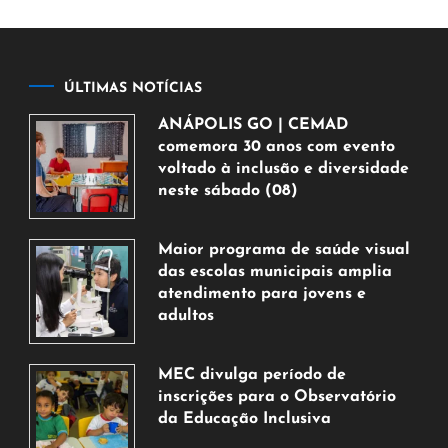
ÚLTIMAS NOTÍCIAS
ANÁPOLIS GO | CEMAD
comemora 30 anos com evento
voltado à inclusão e diversidade
neste sábado (08)
7
de
Maior programa de saúde visual
agosto
das escolas municipais amplia
de
atendimento para jovens e
2026
adultos
7
de
MEC divulga período de
agosto
inscrições para o Observatório
de
da Educação Inclusiva
2026
7