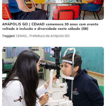
7
Maurilio
ANÁPOLIS GO | CEMAD comemora 30 anos com evento
voltado à inclusão e diversidade neste sábado (08)
de
agosto
Tagged
CEMAD
,
Prefeitura de Anápolis GO
de
2026