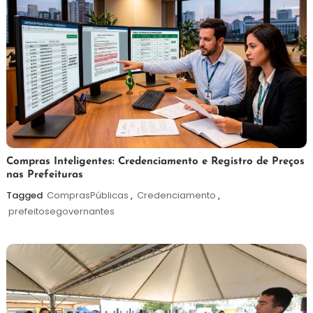
6
Redação
Compras Inteligentes: Credenciamento e Registro de Preços
nas Prefeituras
de
agosto
Tagged
ComprasPúblicas
,
Credenciamento
,
de
prefeitosegovernantes
2026