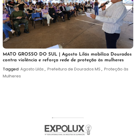
5
Maurilio
MATO GROSSO DO SUL | Agosto Lilás mobiliza Dourados
contra violência e reforça rede de proteção às mulheres
de
agosto
Tagged
Agosto Lilás
,
Prefeitura de Dourados MS
,
Proteção às
de
Mulheres
2026