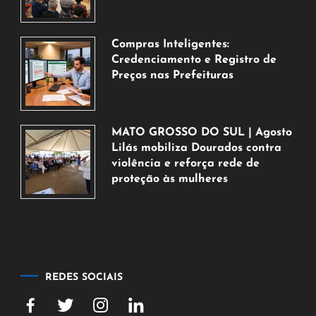
de
agosto
de
Compras Inteligentes:
2026
Credenciamento e Registro de
Preços nas Prefeituras
6
de
agosto
MATO GROSSO DO SUL | Agosto
de
Lilás mobiliza Dourados contra
2026
violência e reforça rede de
proteção às mulheres
5
de
agosto
de
2026
REDES SOCIAIS