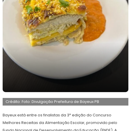
20
Maurilio
de
Crédito: Foto: Divulgação Prefeitura de Bayeux PB
maio
de
2026
Bayeux está entre os finalistas da 3ª edição do Concurso
Melhores Receitas da Alimentação Escolar, promovido pelo
Fundo Nacional de Desenvolvimento da Educação (FNDE). A