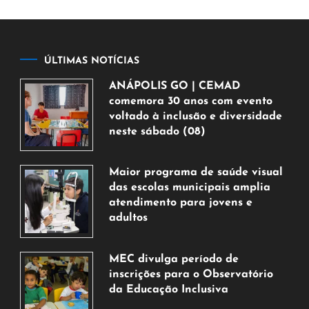
ÚLTIMAS NOTÍCIAS
ANÁPOLIS GO | CEMAD
comemora 30 anos com evento
voltado à inclusão e diversidade
neste sábado (08)
7
de
Maior programa de saúde visual
agosto
das escolas municipais amplia
de
atendimento para jovens e
2026
adultos
7
de
MEC divulga período de
agosto
inscrições para o Observatório
de
da Educação Inclusiva
2026
7