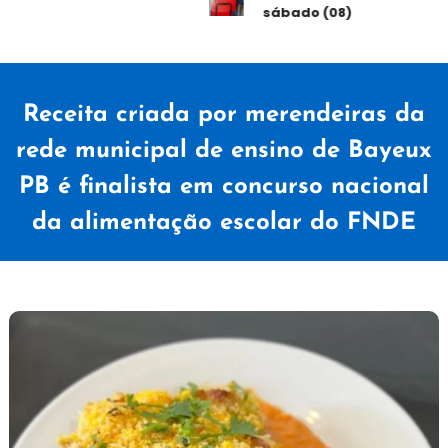
sábado (08)
Receita criada por merendeiras da
rede municipal de ensino de Bayeux
PB é finalista em concurso nacional
da alimentação escolar do FNDE