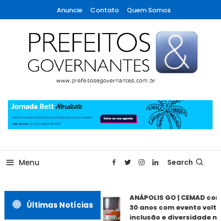
Skip
Anuncie
Contato
Quem Somos
To
Content
A maior revista de gestão municipal do Brasil!
Prefeitos & Governantes
Menu
Search
ANÁPOLIS GO | CEMAD co
Últimas Notícias
30 anos com evento volta
inclusão e diversidade ne