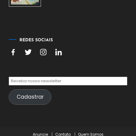
de
agosto
de
2026
REDES SOCIAIS
Cadastrar
Anuncie
Contato
Quem Somos