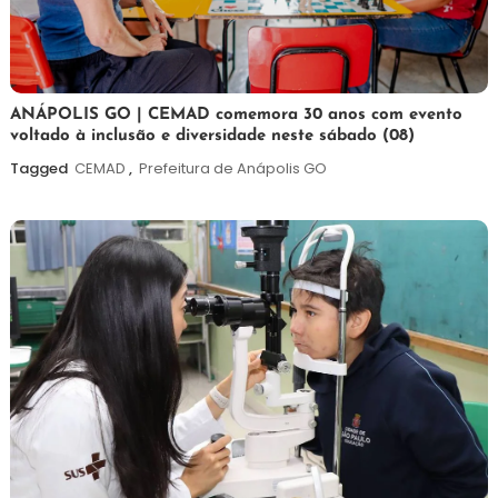
7
Maurilio
ANÁPOLIS GO | CEMAD comemora 30 anos com evento
voltado à inclusão e diversidade neste sábado (08)
de
agosto
Tagged
CEMAD
,
Prefeitura de Anápolis GO
de
2026