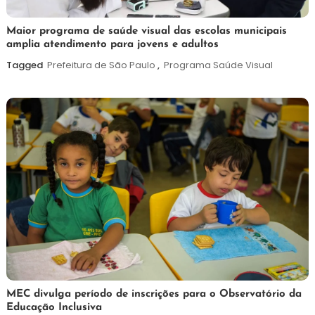
7
Maurilio
Maior programa de saúde visual das escolas municipais
amplia atendimento para jovens e adultos
de
agosto
Tagged
Prefeitura de São Paulo
,
Programa Saúde Visual
de
2026
7
Maurilio
MEC divulga período de inscrições para o Observatório da
Educação Inclusiva
de