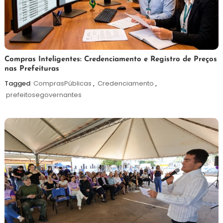
6
Redação
Compras Inteligentes: Credenciamento e Registro de Preços
nas Prefeituras
de
agosto
Tagged
ComprasPúblicas
,
Credenciamento
,
de
prefeitosegovernantes
2026