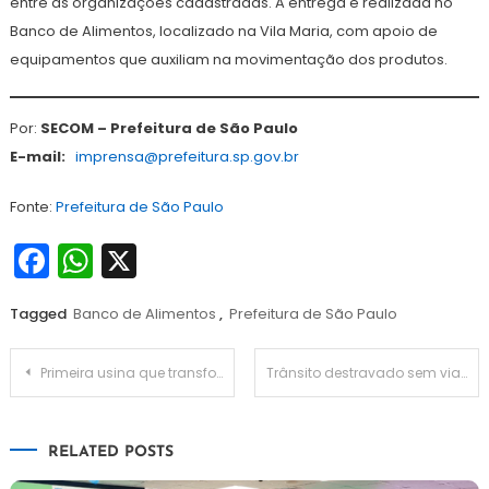
entre as organizações cadastradas. A entrega é realizada no
Banco de Alimentos, localizado na Vila Maria, com apoio de
equipamentos que auxiliam na movimentação dos produtos.
Por:
SECOM – Prefeitura de São Paulo
E-mail:
imprensa@prefeitura.sp.gov.br
Fonte:
Prefeitura de São Paulo
Facebook
WhatsApp
X
Tagged
Banco de Alimentos
,
Prefeitura de São Paulo
Navegação
Primeira usina que transforma água do mar em água potável de SP será construída em Ilhabela
Trânsito destravado sem viadutos: a tecnologia invisível que acaba com o congestionamento em 15 dias
de
RELATED POSTS
Post