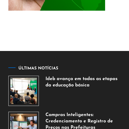
ÚLTIMAS NOTÍCIAS
Ideb avança em todas as etapas
da educação básica
6
de
agosto
de
Compras Inteligentes:
2026
Credenciamento e Registro de
Preços nas Prefeituras