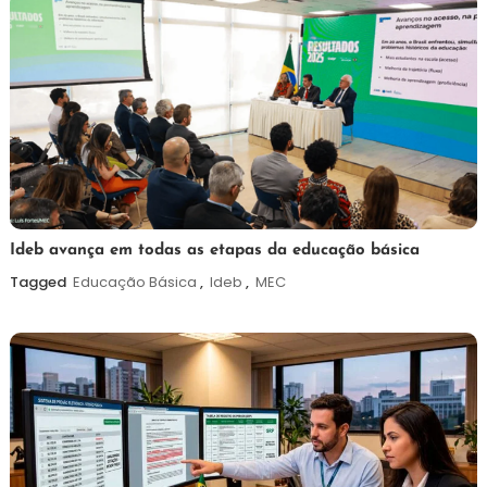
6
Maurilio
Ideb avança em todas as etapas da educação básica
de
Tagged
Educação Básica
,
Ideb
,
MEC
agosto
de
2026