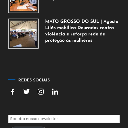
6
de
agosto
MATO GROSSO DO SUL | Agosto
de
Lilás mobiliza Dourados contra
2026
violência e reforça rede de
proteção às mulheres
5
de
agosto
de
2026
REDES SOCIAIS