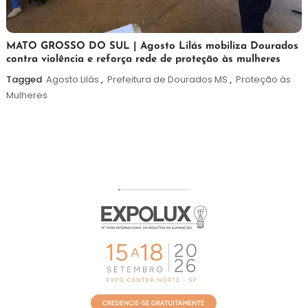
5
Maurilio
MATO GROSSO DO SUL | Agosto Lilás mobiliza Dourados
contra violência e reforça rede de proteção às mulheres
de
agosto
Tagged
Agosto Lilás
,
Prefeitura de Dourados MS
,
Proteção às
de
Mulheres
2026