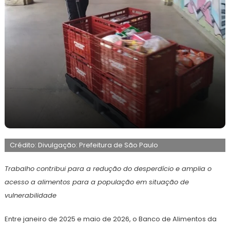
9
Maurilio
de
Crédito: Divulgação: Prefeitura de São Paulo
junho
de
2026
Trabalho contribui para a redução do desperdício e amplia o
acesso a alimentos para a população em situação de
vulnerabilidade
Entre janeiro de 2025 e maio de 2026, o Banco de Alimentos da