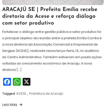
14
Maurilio
ARACAJÚ SE | Prefeita Emília recebe
de
diretoria da Acese e reforça diálogo
maio
com setor produtivo
de
2026
Fortalecer o diálogo entre gestão pública e setor produtivo foi
o principal objetivo da reunião entre a prefeita Emília Corrêa e
a nova diretoria da Associação Comercial e Empresarial de
Sergipe (ACESE), realizada nessa terça-feira, 13, no auditório
do Centro Administrativo. Também estiveram em pauta ações
voltadas ao crescimento econômico de Aracaju. A nova
diretoria […]
Facebook
WhatsApp
X
Tagged
ACESE
,
Prefeitura de Aracajú
Leia Mais