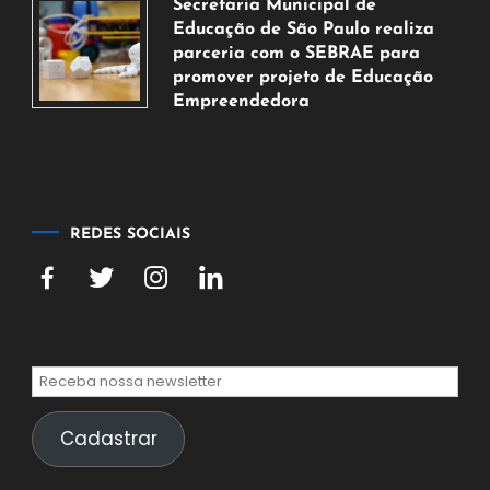
Secretaria Municipal de
de
Educação de São Paulo realiza
agosto
parceria com o SEBRAE para
de
promover projeto de Educação
2026
Empreendedora
5
de
agosto
de
2026
REDES SOCIAIS
Cadastrar