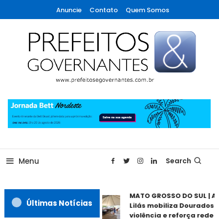
Skip
Anuncie
Contato
Quem Somos
To
Content
A maior revista de gestão municipal do Brasil!
Prefeitos & Governantes
Menu
Search
MATO GROSSO DO SUL | Ag
Últimas Notícias
Lilás mobiliza Dourados c
violência e reforça rede d