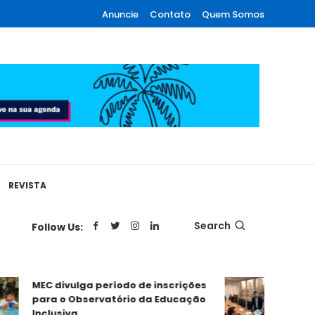
Anuncie
Contato
Quem Somos
REVISTA
Search
Follow Us:
MEC divulga período de inscrições
RPPS em P
para o Observatório da Educação
Equacionar
Inclusiva