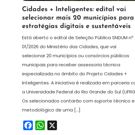
14
Maurilio
Cidades + Inteligentes: edital vai
de
selecionar mais 20 municípios para
abril
estratégias digitais e sustentáveis
de
2026
Está aberto o edital de Seleção Pública SNDUM nº
01/2026 do Ministério das Cidades, que vai
selecionar 20 municípios ou consórcios públicos
municipais para receber assessoria técnica
especializada no âmbito do Projeto Cidades +
Inteligentes. A iniciativa é realizada em parceria 
a Universidade Federal do Rio Grande do Sul (UFR
Os selecionados contarão com suporte técnico e
metodológico de uma […]
Facebook
WhatsApp
X