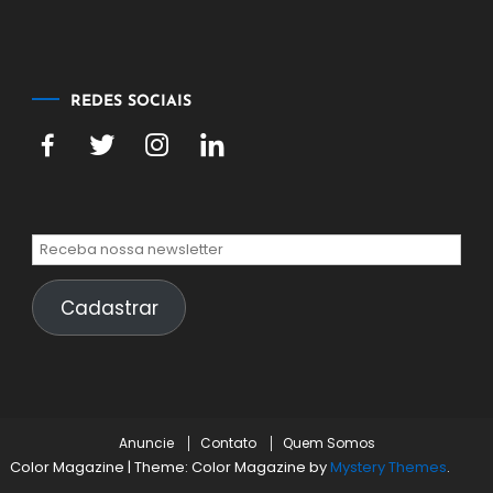
agosto
de
2026
REDES SOCIAIS
Cadastrar
Anuncie
Contato
Quem Somos
Color Magazine
|
Theme: Color Magazine by
Mystery Themes
.