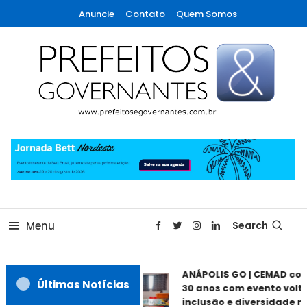
Skip
Anuncie
Contato
Quem Somos
To
Content
A maior revista de gestão municipal do Brasil!
Prefeitos & Governantes
Menu
Search
ANÁPOLIS GO | CEMAD co
Últimas Notícias
30 anos com evento volta
inclusão e diversidade n