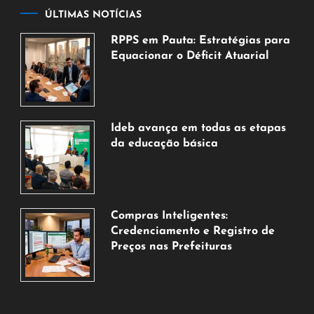
ÚLTIMAS NOTÍCIAS
RPPS em Pauta: Estratégias para
Equacionar o Déficit Atuarial
7
de
agosto
de
Ideb avança em todas as etapas
2026
da educação básica
6
de
agosto
de
Compras Inteligentes:
2026
Credenciamento e Registro de
Preços nas Prefeituras
6
de
agosto