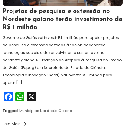
9
Maurilio
Projetos de pesquisa e extensão no
de
Nordeste goiano terão investimento de
dezembro
R$ 1 milhão
de
2025
Governo de Goiás vai investir R$ 1 milhão para apoiar projetos
de pesquisa e extensão voltados à sociobioeconomia,
tecnologias sociais e desenvolvimento sustentável no
Nordeste goiano A Fundação de Amparo à Pesquisa do Estado
de Goiás (Fapeg) e a Secretaria de Estado de Ciência,
Tecnologia e Inovação (Secti), vai investir R$ 1 milhão para
apoiar […]
Facebook
WhatsApp
X
Tagged
Municipios Nordeste Goiano
Leia Mais