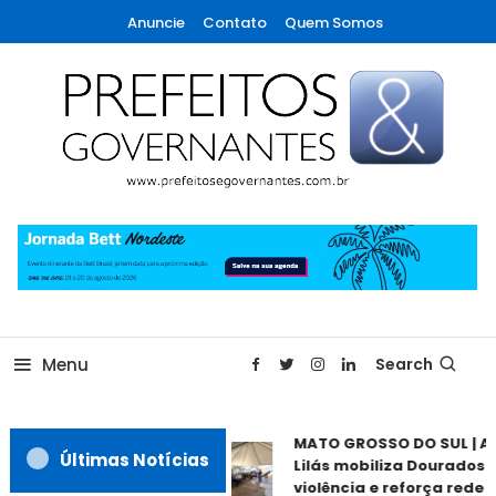
Skip
Anuncie
Contato
Quem Somos
To
Content
A maior revista de gestão municipal do Brasil!
Prefeitos & Governantes
Menu
Search
MATO GROSSO DO SUL | A
Últimas Notícias
Lilás mobiliza Dourados 
violência e reforça rede d