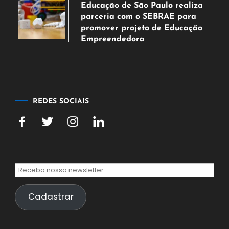
Educação de São Paulo realiza
agosto
parceria com o SEBRAE para
de
promover projeto de Educação
2026
Empreendedora
5
de
agosto
de
2026
REDES SOCIAIS
Cadastrar