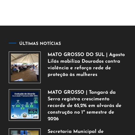
ÚLTIMAS NOTÍCIAS
MATO GROSSO DO SUL | Agosto
Lilás mobiliza Dourados contra
violência e reforça rede de
proteção às mulheres
5
de
MATO GROSSO | Tangará da
agosto
Serra registra crescimento
de
recorde de 65,2% em alvarás de
2026
construção no 1º semestre de
2026
5
Secretaria Municipal de
de