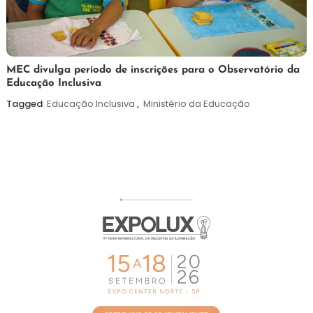
7
Maurilio
MEC divulga período de inscrições para o Observatório da
Educação Inclusiva
de
agosto
Tagged
Educação Inclusiva
,
Ministério da Educação
de
2026