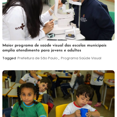
7
Maurilio
Maior programa de saúde visual das escolas municipais
amplia atendimento para jovens e adultos
de
agosto
Tagged
Prefeitura de São Paulo
,
Programa Saúde Visual
de
2026