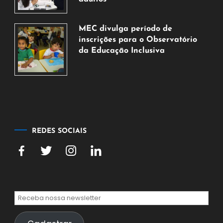
7
de
MEC divulga período de
agosto
inscrições para o Observatório
de
da Educação Inclusiva
2026
7
de
agosto
de
2026
REDES SOCIAIS