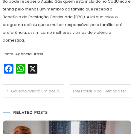
Só pode receber o Auxílio Gás quem está incluído no CadÚnico e
tenha pelo menos um membro da família que receba o
Benefício de Prestação Continuada (BPC). A lei que criou o
programa definiu que a mulher responsável pela família terá
preferência, assim como mulheres vítimas de violência
doméstica.
Fonte: Agência Brasil
Facebook
WhatsApp
X
Navegação
Governo adiará um dos projetos da regulamentação da reforma tributária
Lote Litoral: Mogi-Bertioga terá 6 km de duplicações, 3ª faixa e rampas de escape
de
RELATED POSTS
Post