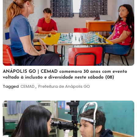
7
Maurilio
ANÁPOLIS GO | CEMAD comemora 30 anos com evento
voltado à inclusão e diversidade neste sábado (08)
de
agosto
Tagged
CEMAD
,
Prefeitura de Anápolis GO
de
2026