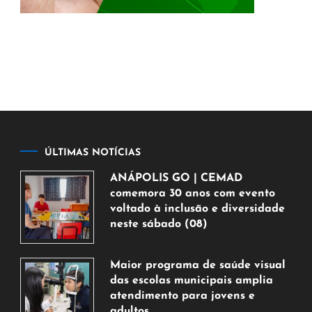
ÚLTIMAS NOTÍCIAS
ANÁPOLIS GO | CEMAD
comemora 30 anos com evento
voltado à inclusão e diversidade
neste sábado (08)
7
de
Maior programa de saúde visual
agosto
das escolas municipais amplia
de
atendimento para jovens e
2026
adultos