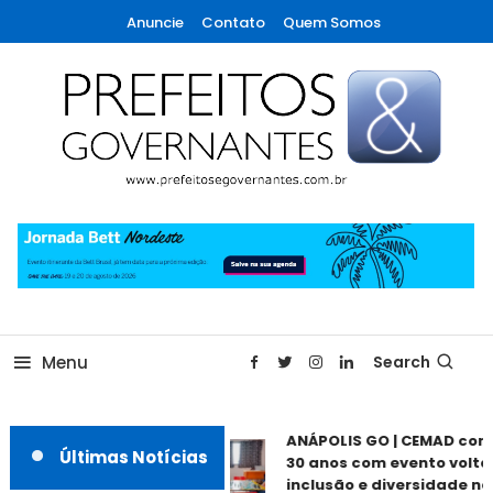
Skip
Anuncie
Contato
Quem Somos
To
Content
A maior revista de gestão municipal do Brasil!
Prefeitos & Governantes
Menu
Search
ANÁPOLIS GO | CEMAD com
Últimas Notícias
30 anos com evento voltad
inclusão e diversidade nes