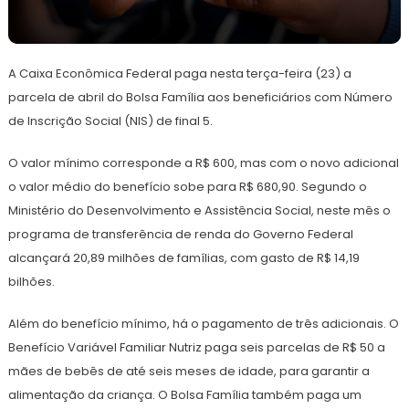
23
Redação
de
A Caixa Econômica Federal paga nesta terça-feira (23) a
abril
de
parcela de abril do Bolsa Família aos beneficiários com Número
2024
de Inscrição Social (NIS) de final 5.
O valor mínimo corresponde a R$ 600, mas com o novo adicional
o valor médio do benefício sobe para R$ 680,90. Segundo o
Ministério do Desenvolvimento e Assistência Social, neste mês o
programa de transferência de renda do Governo Federal
alcançará 20,89 milhões de famílias, com gasto de R$ 14,19
bilhões.
Além do benefício mínimo, há o pagamento de três adicionais. O
Benefício Variável Familiar Nutriz paga seis parcelas de R$ 50 a
mães de bebês de até seis meses de idade, para garantir a
alimentação da criança. O Bolsa Família também paga um