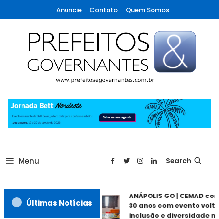
Skip
Anuncie
Contato
Quem Somos
To
Content
A maior revista de gestão municipal do Brasil!
Prefeitos & Governantes
Menu
Search
ANÁPOLIS GO | CEMAD co
Últimas Notícias
30 anos com evento volta
inclusão e diversidade ne