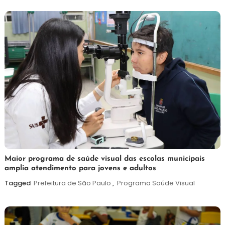
2026
7
Maurilio
Maior programa de saúde visual das escolas municipais
amplia atendimento para jovens e adultos
de
agosto
Tagged
Prefeitura de São Paulo
,
Programa Saúde Visual
de
2026