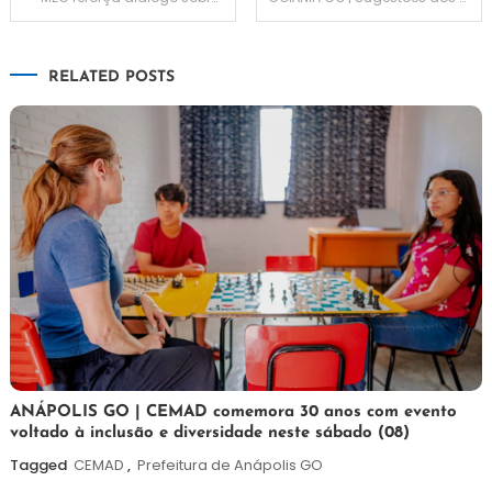
de
RELATED POSTS
Post
7
Maurilio
ANÁPOLIS GO | CEMAD comemora 30 anos com evento
voltado à inclusão e diversidade neste sábado (08)
de
agosto
Tagged
CEMAD
,
Prefeitura de Anápolis GO
de