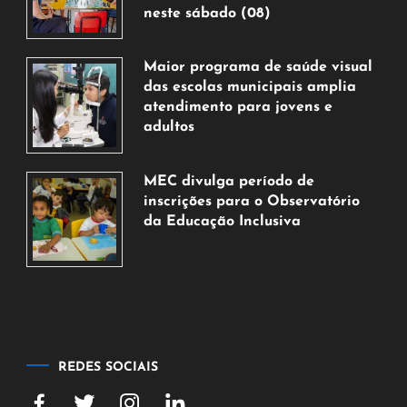
neste sábado (08)
7
de
Maior programa de saúde visual
agosto
das escolas municipais amplia
de
atendimento para jovens e
2026
adultos
7
de
MEC divulga período de
agosto
inscrições para o Observatório
de
da Educação Inclusiva
2026
7
de
agosto
de
2026
REDES SOCIAIS