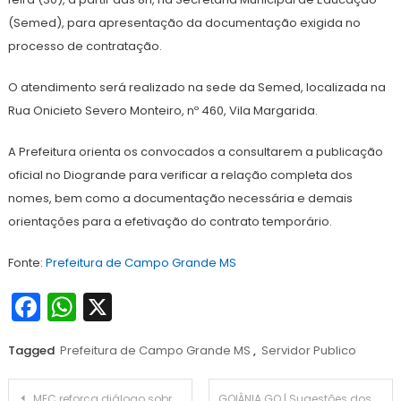
(Semed), para apresentação da documentação exigida no
processo de contratação.
O atendimento será realizado na sede da Semed, localizada na
Rua Onicieto Severo Monteiro, nº 460, Vila Margarida.
A Prefeitura orienta os convocados a consultarem a publicação
oficial no Diogrande para verificar a relação completa dos
nomes, bem como a documentação necessária e demais
orientações para a efetivação do contrato temporário.
Fonte:
Prefeitura de Campo Grande MS
Facebook
WhatsApp
X
Tagged
Prefeitura de Campo Grande MS
,
Servidor Publico
Navegação
MEC reforça diálogo sobre PNE em Mato Grosso do Sul
GOIÂNIA GO | Sugestões dos alunos orientam melhorias em escolas do Programa Cidade para Crianças