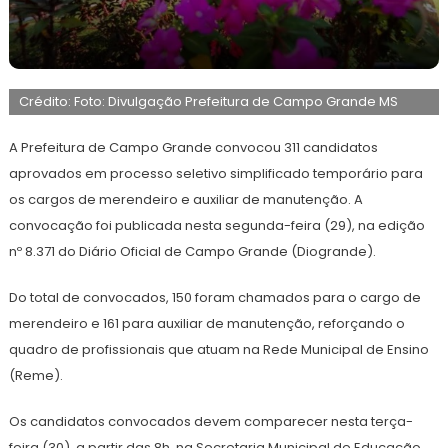
29
Maurilio
de
Crédito: Foto: Divulgação Prefeitura de Campo Grande MS
junho
de
2026
A Prefeitura de Campo Grande convocou 311 candidatos
aprovados em processo seletivo simplificado temporário para
os cargos de merendeiro e auxiliar de manutenção. A
convocação foi publicada nesta segunda-feira (29), na edição
nº 8.371 do Diário Oficial de Campo Grande (Diogrande).
Do total de convocados, 150 foram chamados para o cargo de
merendeiro e 161 para auxiliar de manutenção, reforçando o
quadro de profissionais que atuam na Rede Municipal de Ensino
(Reme).
Os candidatos convocados devem comparecer nesta terça-
feira (30), a partir das 8h, na Secretaria Municipal de Educação