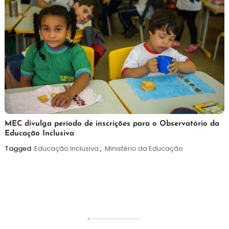
7
Maurilio
MEC divulga período de inscrições para o Observatório da
Educação Inclusiva
de
agosto
Tagged
Educação Inclusiva
,
Ministério da Educação
de
2026