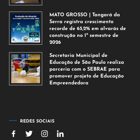
5
de
MATO GROSSO | Tangará da
agosto
Serra registra crescimento
de
recorde de 65,2% em alvarás de
2026
construção no 1º semestre de
2026
5
Secretaria Municipal de
de
Educação de São Paulo realiza
agosto
parceria com o SEBRAE para
de
promover projeto de Educação
2026
Empreendedora
5
de
agosto
de
2026
REDES SOCIAIS