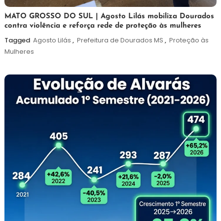
5
Maurilio
MATO GROSSO DO SUL | Agosto Lilás mobiliza Dourados
contra violência e reforça rede de proteção às mulheres
de
agosto
Tagged
Agosto Lilás
,
Prefeitura de Dourados MS
,
Proteção às
de
Mulheres
2026