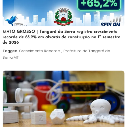
5
Maurilio
MATO GROSSO | Tangará da Serra registra crescimento
recorde de 65,2% em alvarás de construção no 1º semestre
de
de 2026
agosto
de
Tagged
Crescimento Recorde
,
Prefeitura de Tangará da
2026
Serra MT