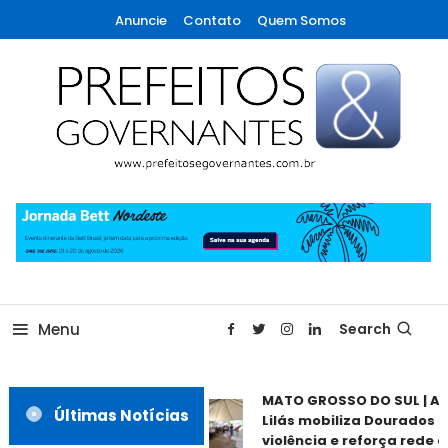
Skip
Anuncie
Contato
Quem Somos
To
Content
A maior revista de gestão municipal do Brasil!
Prefeitos & Governantes
Menu
Search
MATO GROSSO DO SUL | Ag
Últimas Notícias
Lilás mobiliza Dourados c
violência e reforça rede d