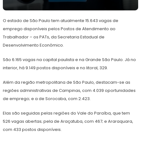
30
Redação
de
O estado de São Paulo tem atualmente 15.643 vagas de
abril
de
emprego disponíveis pelos Postos de Atendimento ao
2024
Trabalhador – os PATs, da Secretaria Estadual de
Desenvolvimento Econômico.
São 6.165 vagas na capital paulista e na Grande São Paulo. Já no
interior, há 9.149 postos disponíveis e no litoral, 329.
Além da região metropolitana de São Paulo, destacam-se as
regiões administrativas de Campinas, com 4.039 oportunidades
de emprego; e a de Sorocaba, com 2.423.
Elas são seguidas pelas regiões do Vale do Paraíba, que tem
526 vagas abertas; pela de Araçatuba, com 467; e Araraquara,
com 433 postos disponíveis.