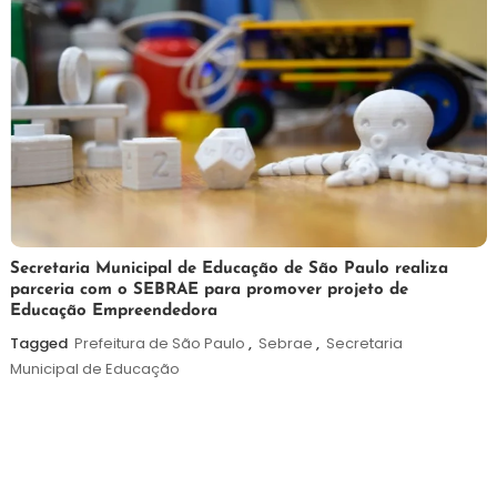
5
Maurilio
Secretaria Municipal de Educação de São Paulo realiza
parceria com o SEBRAE para promover projeto de
de
Educação Empreendedora
agosto
de
Tagged
Prefeitura de São Paulo
,
Sebrae
,
Secretaria
2026
Municipal de Educação