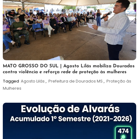
5
Maurilio
MATO GROSSO DO SUL | Agosto Lilás mobiliza Dourados
contra violência e reforça rede de proteção às mulheres
de
agosto
Tagged
Agosto Lilás
,
Prefeitura de Dourados MS
,
Proteção às
de
Mulheres
2026