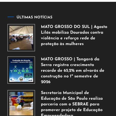
ÚLTIMAS NOTÍCIAS
MATO GROSSO DO SUL | Agosto
Lilás mobiliza Dourados contra
violência e reforça rede de
proteção às mulheres
5
de
MATO GROSSO | Tangará da
agosto
Serra registra crescimento
de
recorde de 65,2% em alvarás de
2026
construção no 1º semestre de
2026
5
Secretaria Municipal de
de
Educação de São Paulo realiza
agosto
parceria com o SEBRAE para
de
promover projeto de Educação
2026
Empreendedora