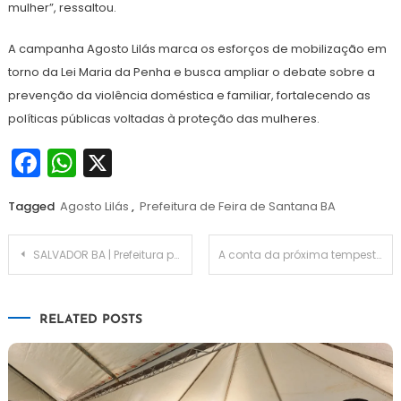
mulher”, ressaltou.
A campanha Agosto Lilás marca os esforços de mobilização em
torno da Lei Maria da Penha e busca ampliar o debate sobre a
prevenção da violência doméstica e familiar, fortalecendo as
políticas públicas voltadas à proteção das mulheres.
Facebook
WhatsApp
X
Tagged
Agosto Lilás
,
Prefeitura de Feira de Santana BA
Navegação
SALVADOR BA | Prefeitura participa de um dos principais encontros da América Latina sobre turismo sustentável
A conta da próxima tempestade: como prefeituras estão se blindando contra o apagão federal de desastres
de
RELATED POSTS
Post