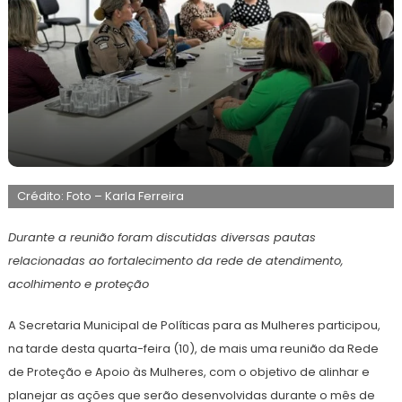
11
Maurilio
de
Crédito: Foto – Karla Ferreira
junho
de
2026
Durante a reunião foram discutidas diversas pautas
relacionadas ao fortalecimento da rede de atendimento,
acolhimento e proteção
A Secretaria Municipal de Políticas para as Mulheres participou,
na tarde desta quarta-feira (10), de mais uma reunião da Rede
de Proteção e Apoio às Mulheres, com o objetivo de alinhar e
planejar as ações que serão desenvolvidas durante o mês de