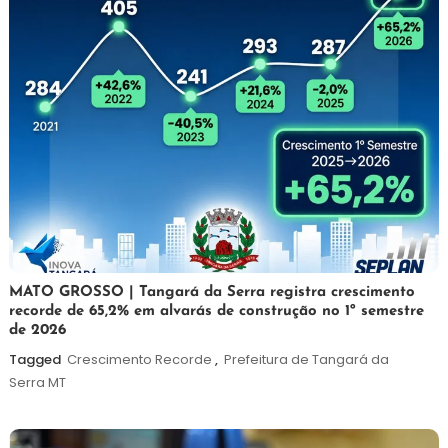
5
Maurilio
MATO GROSSO | Tangará da Serra registra crescimento
recorde de 65,2% em alvarás de construção no 1º semestre
de
de 2026
agosto
de
Tagged
Crescimento Recorde
,
Prefeitura de Tangará da
2026
Serra MT