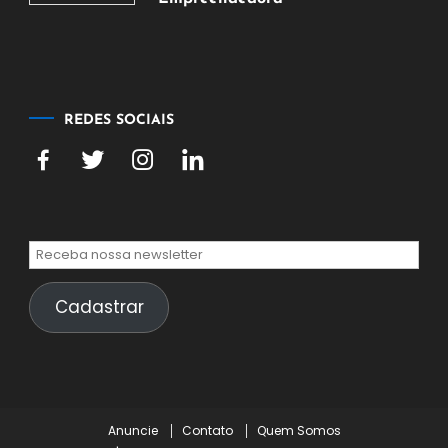
5
de
agosto
de
2026
REDES SOCIAIS
Cadastrar
Anuncie
Contato
Quem Somos