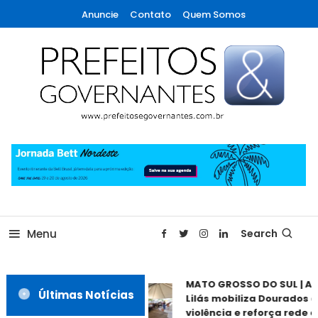
Skip
Anuncie
Contato
Quem Somos
To
Content
A maior revista de gestão municipal do Brasil!
Prefeitos & Governantes
Menu
Search
MATO GROSSO DO SUL | Ag
Últimas Notícias
Lilás mobiliza Dourados c
violência e reforça rede de