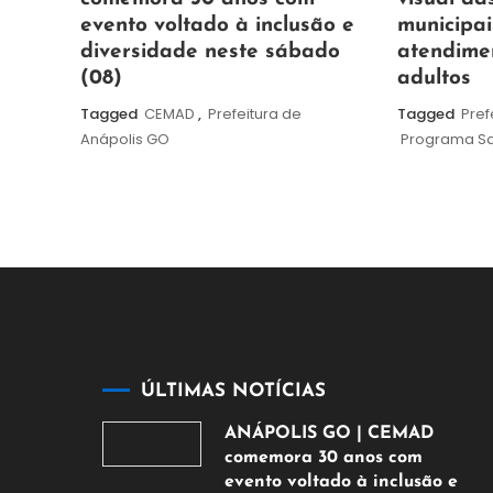
agosto
agosto
evento voltado à inclusão e
municipai
de
de
diversidade neste sábado
atendime
2026
2026
(08)
adultos
Tagged
CEMAD
,
Prefeitura de
Tagged
Pref
Anápolis GO
Programa Sa
ÚLTIMAS NOTÍCIAS
ANÁPOLIS GO | CEMAD
comemora 30 anos com
evento voltado à inclusão e