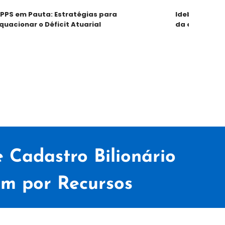
S em Pauta: Estratégias para
Ideb avança em
cionar o Déficit Atuarial
da educação bá
 Cadastro Bilionário
em por Recursos