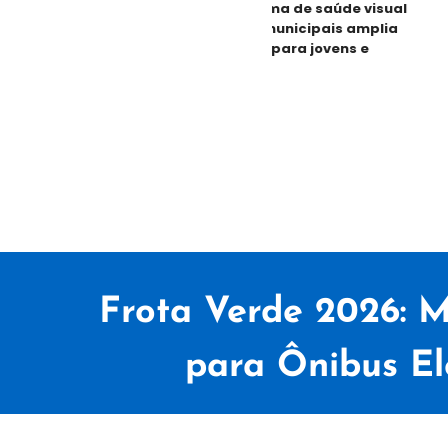
mora
Maior programa de saúde visual
 à
das escolas municipais amplia
e
atendimento para jovens e
adultos
Frota Verde 2026: M
para Ônibus El