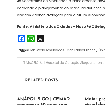
As Secretarias de Mobilidade e Planejamento dev
demanda e planejamento de rotas. Perder esse pr
cidades vizinhas avançam para o futuro silencioso
Fonte: Ministério das Cidades – Novo PAC Sele
Facebook
WhatsApp
X
Tagged
MinistérioDasCidades
,
MobilidadeUrbana
,
Ônib
Navegação
MACEIÓ AL | Hospital do Coração Alagoano renova a esperança de 43 transplantados em 2025
de
RELATED POSTS
Post
7
Maurilio
7
Maurilio
ANÁPOLIS GO | CEMAD
Maior pr
de
de
comemora 30 anos com
visual da