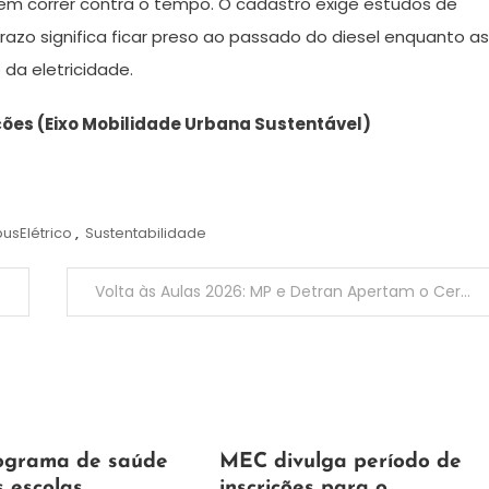
em correr contra o tempo. O cadastro exige estudos de
azo significa ficar preso ao passado do diesel enquanto as
 da eletricidade.
ções (Eixo Mobilidade Urbana Sustentável)
usElétrico
,
Sustentabilidade
Volta às Aulas 2026: MP e Detran Apertam o Cerco no Transporte Escolar e Prefeituras Correm para Evitar Apreensões
7
Maurilio
ograma de saúde
MEC divulga período de
de
s escolas
inscrições para o