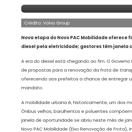
16
Redação
de
Crédito: Volvo Group
janeiro
de
Nova etapa do Novo PAC Mobilidade oferece fi
2026
diesel pela eletricidade; gestores têm janel
A era do diesel está chegando ao fim. O Govern
de propostas para a renovação da frota de transpo
oferecendo aos prefeitos a chance de entregar u
mandato.
A mobilidade urbana é, historicamente, um dos ma
Ônibus velhos, barulhentos e poluentes compõem
janela de oportunidade se abriu neste mês de jan
Novo PAC Mobilidade (Eixo Renovação de Frota), i