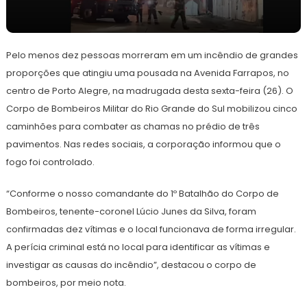
26
Redação
de
Pelo menos dez pessoas morreram em um incêndio de grandes
abril
de
proporções que atingiu uma pousada na Avenida Farrapos, no
2024
centro de Porto Alegre, na madrugada desta sexta-feira (26). O
Corpo de Bombeiros Militar do Rio Grande do Sul mobilizou cinco
caminhões para combater as chamas no prédio de três
pavimentos. Nas redes sociais, a corporação informou que o
fogo foi controlado.
“Conforme o nosso comandante do 1º Batalhão do Corpo de
Bombeiros, tenente-coronel Lúcio Junes da Silva, foram
confirmadas dez vítimas e o local funcionava de forma irregular.
A perícia criminal está no local para identificar as vítimas e
investigar as causas do incêndio”, destacou o corpo de
bombeiros, por meio nota.