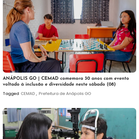
7
Maurilio
ANÁPOLIS GO | CEMAD comemora 30 anos com evento
voltado à inclusão e diversidade neste sábado (08)
de
agosto
Tagged
CEMAD
,
Prefeitura de Anápolis GO
de
2026