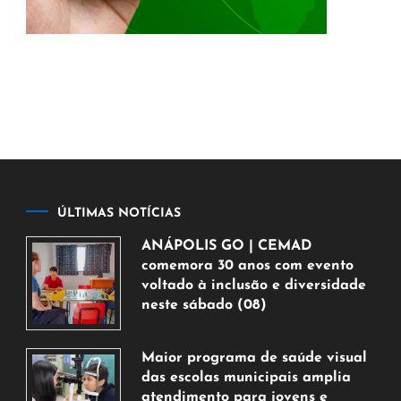
ÚLTIMAS NOTÍCIAS
ANÁPOLIS GO | CEMAD
comemora 30 anos com evento
voltado à inclusão e diversidade
neste sábado (08)
7
de
Maior programa de saúde visual
agosto
das escolas municipais amplia
de
atendimento para jovens e