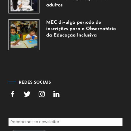
2026
adultos
7
de
MEC divulga período de
agosto
inscrições para o Observatório
de
da Educação Inclusiva
2026
7
de
agosto
de
2026
REDES SOCIAIS