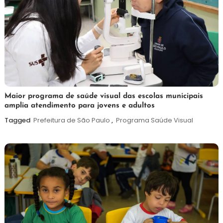
7
Maurilio
Maior programa de saúde visual das escolas municipais
amplia atendimento para jovens e adultos
de
agosto
Tagged
Prefeitura de São Paulo
,
Programa Saúde Visual
de
2026