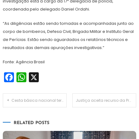
investigação está a cargo da 17ª delegacia de polícia,
coordenada pelo delegado Daniel Ordahi.
“As diligências estão sendo tomadas e acompanhadas junto ao
corpo de bombeiros, Defesa Civil, Brigada Militar e Instituto Geral
de Perícias. Estão sendo aguardados os relatórios técnicos e
resultados das demais apurações investigativas.”
Fonte: Agência Brasil
Facebook
WhatsApp
X
Navegação
Cesta básica nacional terá 15 alimentos com imposto zerado
Justiça aceita recurso da Procuradoria Geral do Estado e libera trem que vai ligar São Paulo a Campinas
de
RELATED POSTS
Post