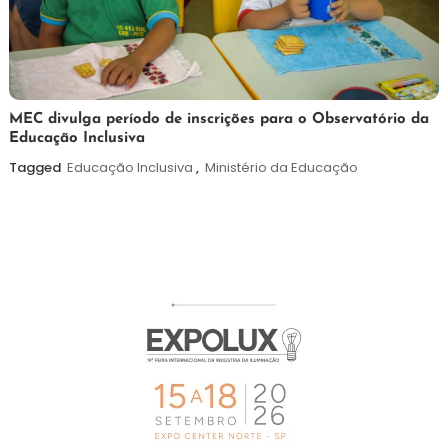
7
Maurilio
MEC divulga período de inscrições para o Observatório da
Educação Inclusiva
de
agosto
Tagged
Educação Inclusiva
,
Ministério da Educação
de
2026