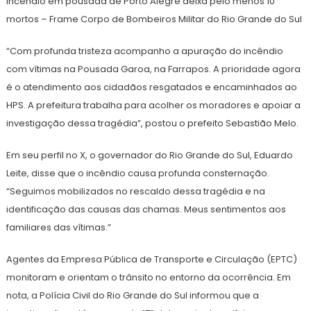
Incêndio em pousada de Porto Alegre deixa pelo menos 10
mortos – Frame Corpo de Bombeiros Militar do Rio Grande do Sul
“Com profunda tristeza acompanho a apuração do incêndio
com vítimas na Pousada Garoa, na Farrapos. A prioridade agora
é o atendimento aos cidadãos resgatados e encaminhados ao
HPS. A prefeitura trabalha para acolher os moradores e apoiar a
investigação dessa tragédia”, postou o prefeito Sebastião Melo.
Em seu perfil no X, o governador do Rio Grande do Sul, Eduardo
Leite, disse que o incêndio causa profunda consternação.
“Seguimos mobilizados no rescaldo dessa tragédia e na
identificação das causas das chamas. Meus sentimentos aos
familiares das vítimas.”
Agentes da Empresa Pública de Transporte e Circulação (EPTC)
monitoram e orientam o trânsito no entorno da ocorrência. Em
nota, a Polícia Civil do Rio Grande do Sul informou que a