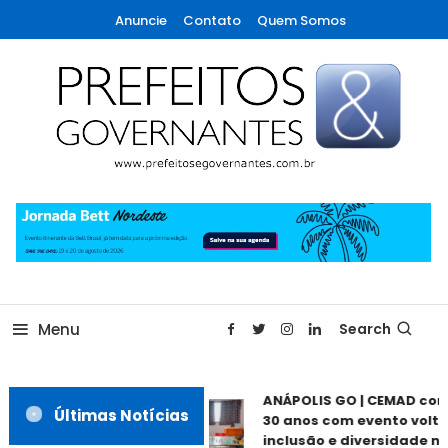
Skip
Anuncie
Contato
Quem Somos
To
Content
A maior revista de gestão municipal do Brasil!
Prefeitos & Governantes
Menu
Search
ANÁPOLIS GO | CEMAD co
Últimas Notícias
30 anos com evento volta
inclusão e diversidade ne