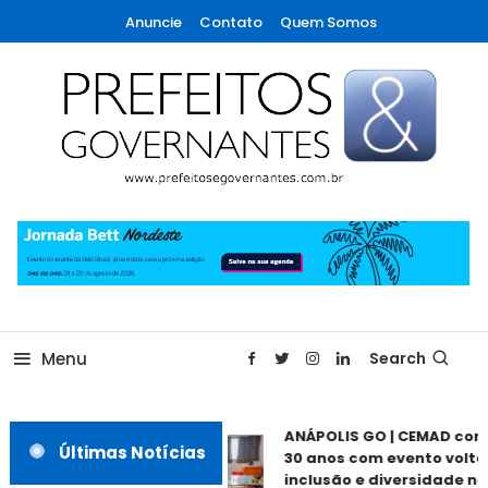
Skip
Anuncie
Contato
Quem Somos
To
Content
A maior revista de gestão municipal do Brasil!
Prefeitos & Governantes
Menu
Search
ANÁPOLIS GO | CEMAD com
Últimas Notícias
30 anos com evento voltad
inclusão e diversidade nes