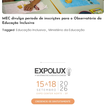
7
Maurilio
MEC divulga período de inscrições para o Observatório da
Educação Inclusiva
de
agosto
Tagged
Educação Inclusiva
,
Ministério da Educação
de
2026