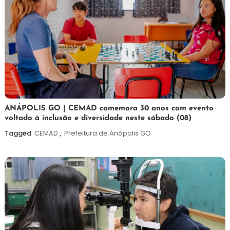
7
Maurilio
ANÁPOLIS GO | CEMAD comemora 30 anos com evento
voltado à inclusão e diversidade neste sábado (08)
de
agosto
Tagged
CEMAD
,
Prefeitura de Anápolis GO
de
2026