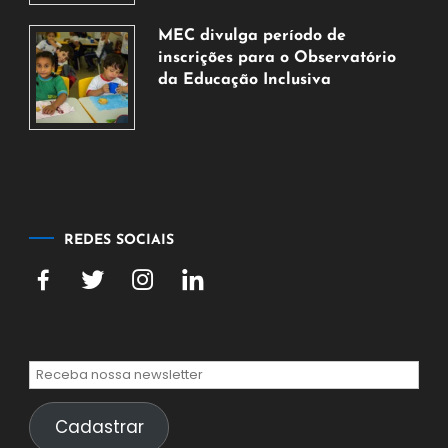
de
MEC divulga período de
agosto
inscrições para o Observatório
de
da Educação Inclusiva
2026
7
de
agosto
de
2026
REDES SOCIAIS
Cadastrar