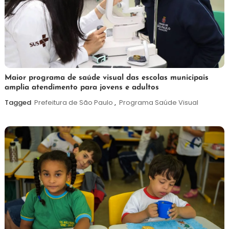
7
Maurilio
Maior programa de saúde visual das escolas municipais
amplia atendimento para jovens e adultos
de
agosto
Tagged
Prefeitura de São Paulo
,
Programa Saúde Visual
de
2026