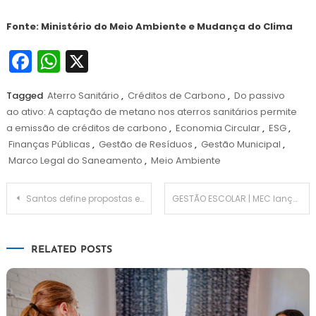
Fonte: Ministério do Meio Ambiente e Mudança do Clima
Facebook
WhatsApp
X
Tagged
Aterro Sanitário
,
Créditos de Carbono
,
Do passivo
ao ativo: A captação de metano nos aterros sanitários permite
a emissão de créditos de carbono
,
Economia Circular
,
ESG
,
Finanças Públicas
,
Gestão de Resíduos
,
Gestão Municipal
,
Marco Legal do Saneamento
,
Meio Ambiente
Navegação
Santos define propostas e elege delegados para conferências de Saúde
GESTÃO ESCOLAR | MEC lança referencial de equidade para gestão escolar
de
RELATED POSTS
Post