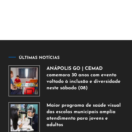
ÚLTIMAS NOTÍCIAS
ANÁPOLIS GO | CEMAD
comemora 30 anos com evento
voltado à inclusão e diversidade
neste sábado (08)
7
de
Maior programa de saúde visual
agosto
das escolas municipais amplia
de
atendimento para jovens e
2026
adultos
7