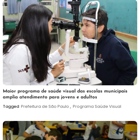
7
Maurilio
Maior programa de saúde visual das escolas municipais
amplia atendimento para jovens e adultos
de
agosto
Tagged
Prefeitura de São Paulo
,
Programa Saúde Visual
de
2026