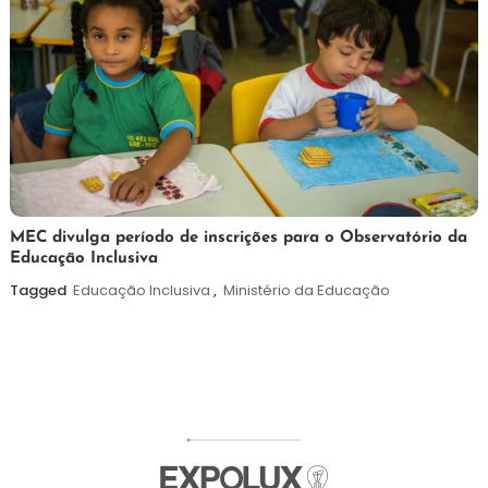
7
Maurilio
MEC divulga período de inscrições para o Observatório da
Educação Inclusiva
de
agosto
Tagged
Educação Inclusiva
,
Ministério da Educação
de
2026