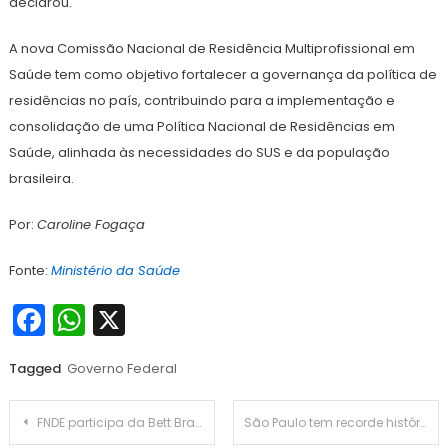
declarou.
A nova Comissão Nacional de Residência Multiprofissional em
Saúde tem como objetivo fortalecer a governança da política de
residências no país, contribuindo para a implementação e
consolidação de uma Política Nacional de Residências em
Saúde, alinhada às necessidades do SUS e da população
brasileira.
Por:
Caroline Fogaça
Fonte:
Ministério da Saúde
Facebook
WhatsApp
X
Tagged
Governo Federal
Navegação
FNDE participa da Bett Brasil 2026 e debate inovação na educação pública
São Paulo tem recorde histórico com abertura de 127 mil empresas no 1º trimestre