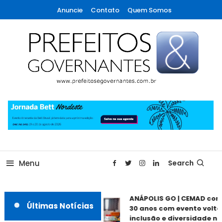
Skip
Anuncie
Contato
Quem Somos
To
Content
A maior revista de gestão municipal do Brasil!
Prefeitos & Governantes
Menu
Search
ANÁPOLIS GO | CEMAD com
Últimas Notícias
30 anos com evento voltad
inclusão e diversidade nes