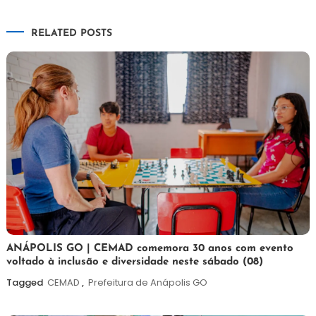
de
RELATED POSTS
Post
7
Maurilio
ANÁPOLIS GO | CEMAD comemora 30 anos com evento
voltado à inclusão e diversidade neste sábado (08)
de
agosto
Tagged
CEMAD
,
Prefeitura de Anápolis GO
de
2026