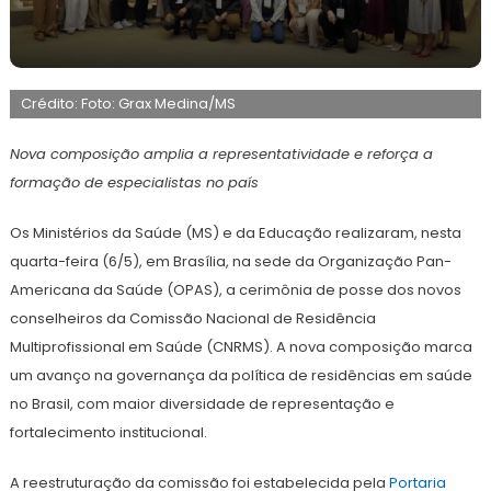
8
Maurilio
de
Crédito: Foto: Grax Medina/MS
maio
de
2026
Nova composição amplia a representatividade e reforça a
formação de especialistas no país
Os Ministérios da Saúde (MS) e da Educação realizaram, nesta
quarta-feira (6/5), em Brasília, na sede da Organização Pan-
Americana da Saúde (OPAS), a cerimônia de posse dos novos
conselheiros da Comissão Nacional de Residência
Multiprofissional em Saúde (CNRMS). A nova composição marca
um avanço na governança da política de residências em saúde
no Brasil, com maior diversidade de representação e
fortalecimento institucional.
A reestruturação da comissão foi estabelecida pela
Portaria