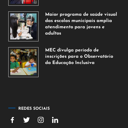
7
de
Maior programa de saúde visual
agosto
das escolas municipais amplia
de
atendimento para jovens e
2026
adultos
7
de
MEC divulga período de
agosto
inscrições para o Observatório
de
da Educação Inclusiva
2026
7
de
agosto
de
2026
REDES SOCIAIS