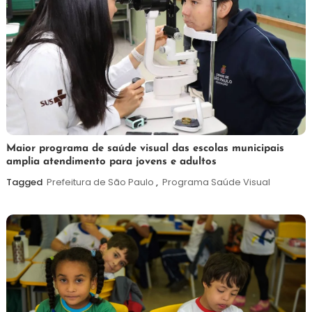
7
Maurilio
Maior programa de saúde visual das escolas municipais
amplia atendimento para jovens e adultos
de
agosto
Tagged
Prefeitura de São Paulo
,
Programa Saúde Visual
de
2026