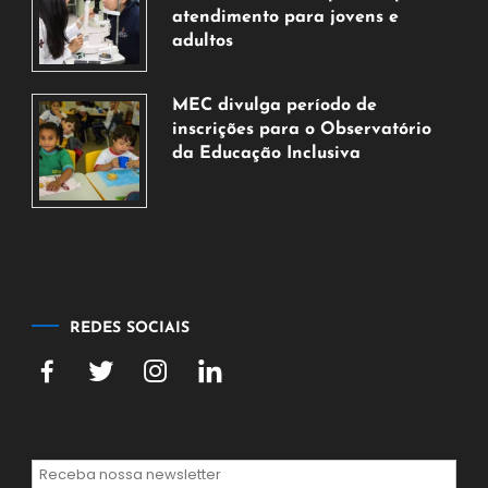
de
atendimento para jovens e
2026
adultos
7
de
MEC divulga período de
agosto
inscrições para o Observatório
de
da Educação Inclusiva
2026
7
de
agosto
de
2026
REDES SOCIAIS