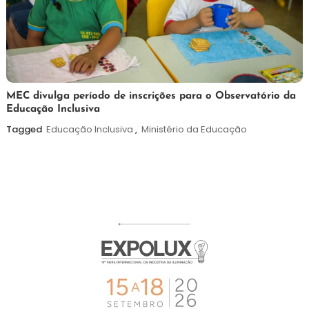
7
Maurilio
MEC divulga período de inscrições para o Observatório da
Educação Inclusiva
de
agosto
Tagged
Educação Inclusiva
,
Ministério da Educação
de
2026