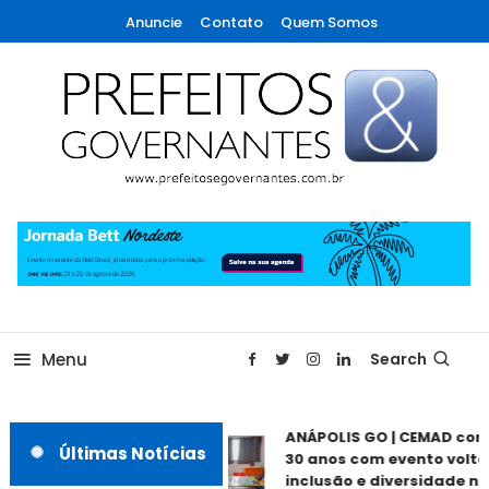
Skip
Anuncie
Contato
Quem Somos
To
Content
A maior revista de gestão municipal do Brasil!
Prefeitos & Governantes
Menu
Search
ANÁPOLIS GO | CEMAD com
Últimas Notícias
30 anos com evento volta
inclusão e diversidade ne