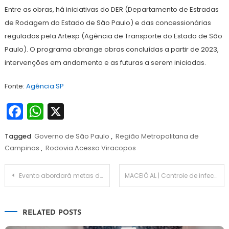
Entre as obras, há iniciativas do DER (Departamento de Estradas
de Rodagem do Estado de São Paulo) e das concessionárias
reguladas pela Artesp (Agência de Transporte do Estado de São
Paulo). O programa abrange obras concluídas a partir de 2023,
intervenções em andamento e as futuras a serem iniciadas.
Fonte:
Agência SP
Facebook
WhatsApp
X
Tagged
Governo de São Paulo
,
Região Metropolitana de
Campinas
,
Rodovia Acesso Viracopos
Navegação
Evento abordará metas de equidade do Fundeb com prefeitos
MACEIÓ AL | Controle de infecção fortalece segurança e qualidade no atendimento do Hospital da Cidade
de
RELATED POSTS
Post