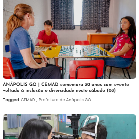
7
Maurilio
ANÁPOLIS GO | CEMAD comemora 30 anos com evento
voltado à inclusão e diversidade neste sábado (08)
de
agosto
Tagged
CEMAD
,
Prefeitura de Anápolis GO
de
2026