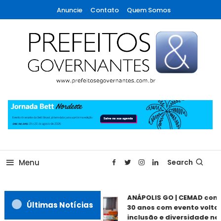
Skip
Anuncie
Contato
Quem Somos
To
Content
A maior revista de gestão municipal do Brasil!
Prefeitos & Governantes
Menu
Search
ANÁPOLIS GO | CEMAD com
Últimas Notícias
30 anos com evento voltad
inclusão e diversidade nes