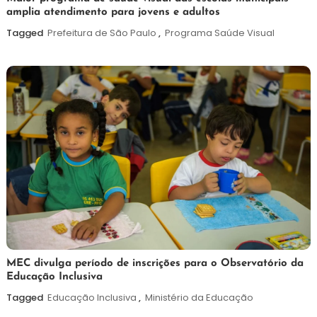
amplia atendimento para jovens e adultos
de
agosto
Tagged
Prefeitura de São Paulo
,
Programa Saúde Visual
de
2026
7
Maurilio
MEC divulga período de inscrições para o Observatório da
Educação Inclusiva
de
agosto
Tagged
Educação Inclusiva
,
Ministério da Educação
de