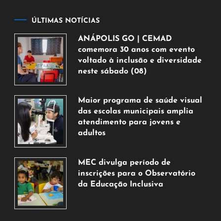
ÚLTIMAS NOTÍCIAS
ANÁPOLIS GO | CEMAD
comemora 30 anos com evento
voltado à inclusão e diversidade
neste sábado (08)
7
de
Maior programa de saúde visual
agosto
das escolas municipais amplia
de
atendimento para jovens e
2026
adultos
7
de
MEC divulga período de
agosto
inscrições para o Observatório
de
da Educação Inclusiva
2026
7
de
agosto