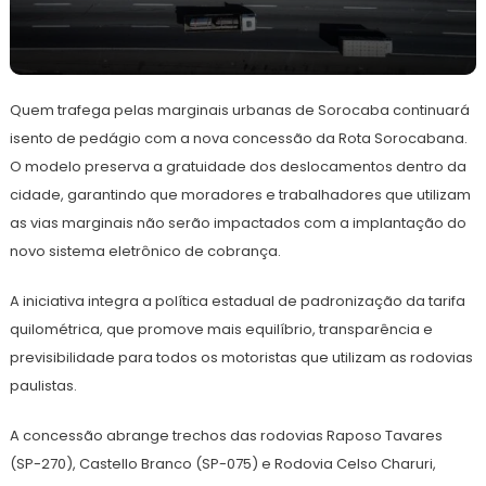
3
Redação
de
Quem trafega pelas marginais urbanas de Sorocaba continuará
abril
de
isento de pedágio com a nova concessão da Rota Sorocabana.
2025
O modelo preserva a gratuidade dos deslocamentos dentro da
cidade, garantindo que moradores e trabalhadores que utilizam
as vias marginais não serão impactados com a implantação do
novo sistema eletrônico de cobrança.
A iniciativa integra a política estadual de padronização da tarifa
quilométrica, que promove mais equilíbrio, transparência e
previsibilidade para todos os motoristas que utilizam as rodovias
paulistas.
A concessão abrange trechos das rodovias Raposo Tavares
(SP-270), Castello Branco (SP-075) e Rodovia Celso Charuri,