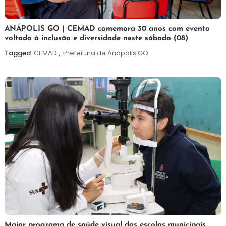
7
Maurilio
ANÁPOLIS GO | CEMAD comemora 30 anos com evento
voltado à inclusão e diversidade neste sábado (08)
de
agosto
Tagged
CEMAD
,
Prefeitura de Anápolis GO
de
2026
7
Maurilio
Maior programa de saúde visual das escolas municipais