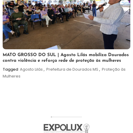
5
Maurilio
MATO GROSSO DO SUL | Agosto Lilás mobiliza Dourados
contra violência e reforça rede de proteção às mulheres
de
agosto
Tagged
Agosto Lilás
,
Prefeitura de Dourados MS
,
Proteção às
de
Mulheres
2026