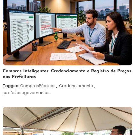
6
Redação
Compras Inteligentes: Credenciamento e Registro de Preços
nas Prefeituras
de
agosto
Tagged
ComprasPúblicas
,
Credenciamento
,
de
prefeitosegovernantes
2026