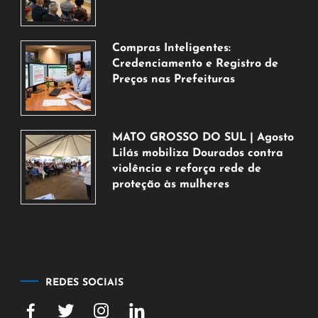
de
agosto
de
Compras Inteligentes:
2026
Credenciamento e Registro de
Preços nas Prefeituras
6
de
agosto
MATO GROSSO DO SUL | Agosto
de
Lilás mobiliza Dourados contra
2026
violência e reforça rede de
proteção às mulheres
5
de
agosto
de
2026
REDES SOCIAIS