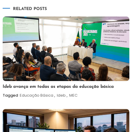
de
RELATED POSTS
Post
6
Maurilio
Ideb avança em todas as etapas da educação básica
de
Tagged
Educação Básica
,
Ideb
,
MEC
agosto
de
2026