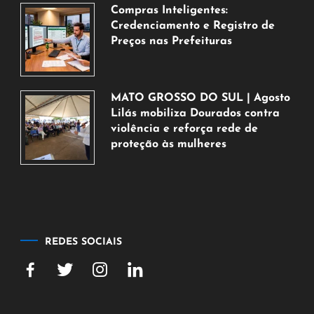
de
Compras Inteligentes:
2026
Credenciamento e Registro de
Preços nas Prefeituras
6
de
agosto
MATO GROSSO DO SUL | Agosto
de
Lilás mobiliza Dourados contra
2026
violência e reforça rede de
proteção às mulheres
5
de
agosto
de
2026
REDES SOCIAIS