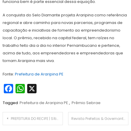
funciona bem é parte essencial dessa equação.
A conquista do Selo Diamante projeta Araripina como referência
regional e abre caminho para novas parcerias, programas de
capacitação e iniciativas de fomento ao empreendedorismo
local. O prêmio, recebido na capital federal, tem raízes no
trabalho feito dia a dia no interior Pernambucano e pertence,
acima de tudo, aos empreendedores e empreendedoras que
tornam Araripina mais viva.
Fonte:
Prefeitura de Araripina PE
Facebook
WhatsApp
X
Tagged
Prefeitura de Araripina PE
,
Prêmio Sebrae
Navegação
PREFEITURA DO RECIFE | Sítio Trindade recebe 18ª Exposição Culinária Afro-brasileira amanhã (17)
Revista Prefeitos & Governantes n°99 – As inovações e tendências da Bett Brasil 2026 e os reflexos na educação pública