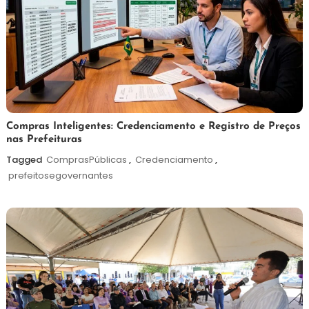
6
Redação
Compras Inteligentes: Credenciamento e Registro de Preços
nas Prefeituras
de
agosto
Tagged
ComprasPúblicas
,
Credenciamento
,
de
prefeitosegovernantes
2026