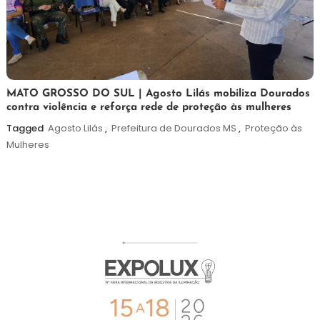
5
Maurilio
MATO GROSSO DO SUL | Agosto Lilás mobiliza Dourados
contra violência e reforça rede de proteção às mulheres
de
agosto
Tagged
Agosto Lilás
,
Prefeitura de Dourados MS
,
Proteção às
de
Mulheres
2026