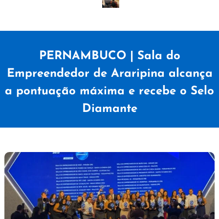
PERNAMBUCO | Sala do
Empreendedor de Araripina alcança
a pontuação máxima e recebe o Selo
Diamante