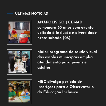
ÚLTIMAS NOTÍCIAS
ANÁPOLIS GO | CEMAD
comemora 30 anos com evento
voltado à inclusão e diversidade
neste sábado (08)
7
de
Maior programa de saúde visual
agosto
das escolas municipais amplia
de
atendimento para jovens e
2026
adultos
7
de
MEC divulga período de
agosto
inscrições para o Observatório
de
da Educação Inclusiva
2026
7
de