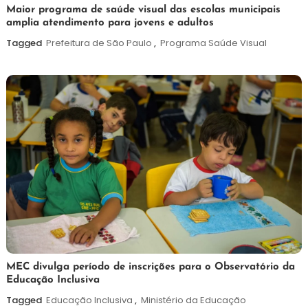
7
Maurilio
Maior programa de saúde visual das escolas municipais
amplia atendimento para jovens e adultos
de
agosto
Tagged
Prefeitura de São Paulo
,
Programa Saúde Visual
de
2026
7
Maurilio
MEC divulga período de inscrições para o Observatório da
Educação Inclusiva
de
agosto
Tagged
Educação Inclusiva
,
Ministério da Educação