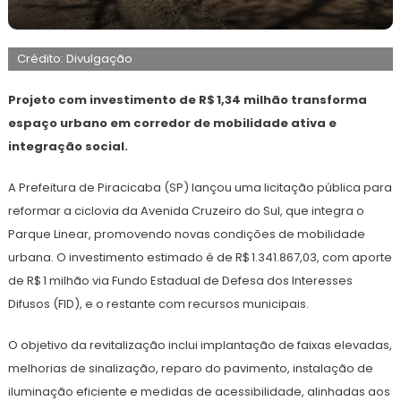
6
Redação
de
Crédito: Divulgação
setembro
de
2025
Projeto com investimento de R$ 1,34 milhão transforma
espaço urbano em corredor de mobilidade ativa e
integração social.
A Prefeitura de Piracicaba (SP) lançou uma licitação pública para
reformar a ciclovia da Avenida Cruzeiro do Sul, que integra o
Parque Linear, promovendo novas condições de mobilidade
urbana. O investimento estimado é de R$ 1.341.867,03, com aporte
de R$ 1 milhão via Fundo Estadual de Defesa dos Interesses
Difusos (FID), e o restante com recursos municipais.
O objetivo da revitalização inclui implantação de faixas elevadas,
melhorias de sinalização, reparo do pavimento, instalação de
iluminação eficiente e medidas de acessibilidade, alinhadas aos