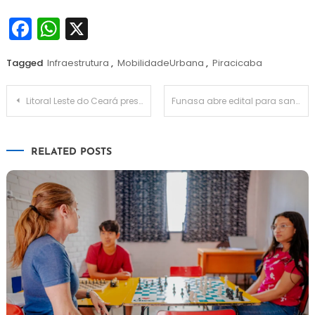
Facebook
WhatsApp
X
Tagged
Infraestrutura
,
MobilidadeUrbana
,
Piracicaba
Navegação
Litoral Leste do Ceará prestes a abrir licitação de saneamento
Funasa abre edital para saneamento em áreas rurais e quilombolas
de
RELATED POSTS
Post