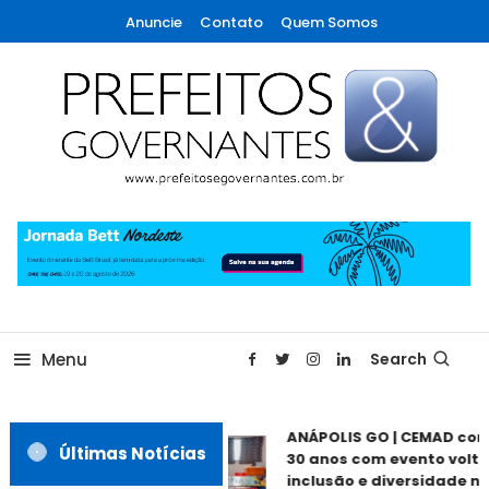
Skip
Anuncie
Contato
Quem Somos
To
Content
A maior revista de gestão municipal do Brasil!
Prefeitos & Governantes
Menu
Search
ANÁPOLIS GO | CEMAD co
Últimas Notícias
30 anos com evento volta
inclusão e diversidade ne