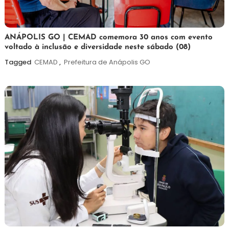
7
Maurilio
ANÁPOLIS GO | CEMAD comemora 30 anos com evento
voltado à inclusão e diversidade neste sábado (08)
de
agosto
Tagged
CEMAD
,
Prefeitura de Anápolis GO
de
2026