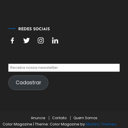
agosto
de
2026
REDES SOCIAIS
Cadastrar
Anuncie
Contato
Quem Somos
Color Magazine
|
Theme: Color Magazine by
Mystery Themes
.