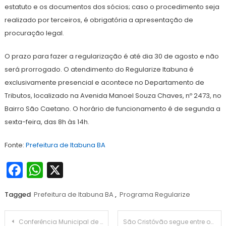
estatuto e os documentos dos sócios; caso o procedimento seja
realizado por terceiros, é obrigatória a apresentação de
procuração legal.
O prazo para fazer a regularização é até dia 30 de agosto e não
será prorrogado. O atendimento do Regularize Itabuna é
exclusivamente presencial e acontece no Departamento de
Tributos, localizado na Avenida Manoel Souza Chaves, nº 2473, no
Bairro São Caetano. O horário de funcionamento é de segunda a
sexta-feira, das 8h às 14h.
Fonte:
Prefeitura de Itabuna BA
Facebook
WhatsApp
X
Tagged
Prefeitura de Itabuna BA
,
Programa Regularize
Navegação
Conferência Municipal de Saúde reúne representantes da sociedade para fortalecer políticas públicas do SUS em Salvador
São Cristóvão segue entre os municípios que mais geram empregos em Sergipe