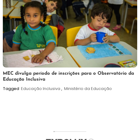
7
Maurilio
MEC divulga período de inscrições para o Observatório da
Educação Inclusiva
de
agosto
Tagged
Educação Inclusiva
,
Ministério da Educação
de
2026