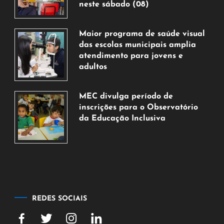
neste sábado (08)
7
de
Maior programa de saúde visual
agosto
das escolas municipais amplia
de
atendimento para jovens e
2026
adultos
7
de
MEC divulga período de
agosto
inscrições para o Observatório
de
da Educação Inclusiva
2026
7
de
agosto
de
2026
REDES SOCIAIS