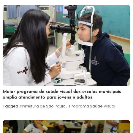
2026
7
Maurilio
Maior programa de saúde visual das escolas municipais
amplia atendimento para jovens e adultos
de
agosto
Tagged
Prefeitura de São Paulo
,
Programa Saúde Visual
de
2026