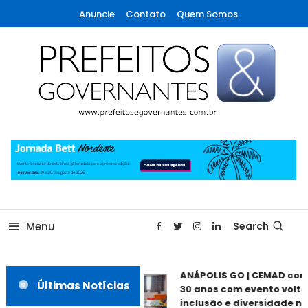
Skip
Anuncie
Contato
Quem Somos
To
Content
A maior revista de gestão municipal do Brasil!
Prefeitos & Governantes
Menu
Search
ANÁPOLIS GO | CEMAD co
Últimas Notícias
30 anos com evento volta
inclusão e diversidade ne