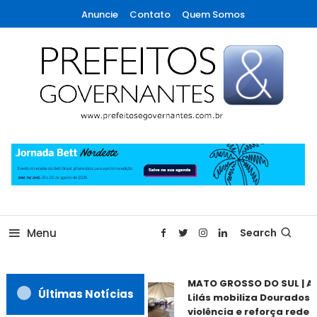
Skip
Anuncie
Contato
Quem Somos
To
Content
A maior revista de gestão municipal do Brasil!
Prefeitos & Governantes
Menu
Search
MATO GROSSO DO SUL | A
Últimas Notícias
Lilás mobiliza Dourados 
violência e reforça rede d