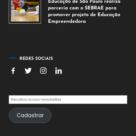
Educação de São Paulo realiza
agosto
parceria com o SEBRAE para
de
promover projeto de Educação
2026
Empreendedora
5
de
agosto
de
2026
REDES SOCIAIS
Cadastrar