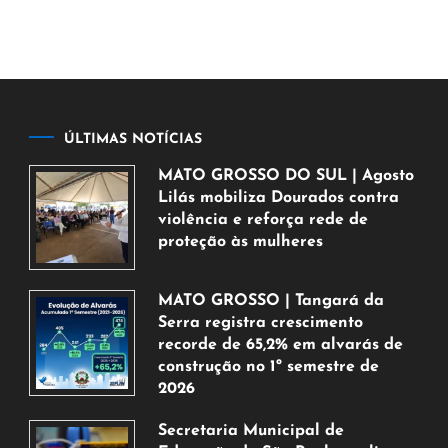
ÚLTIMAS NOTÍCIAS
MATO GROSSO DO SUL | Agosto
Lilás mobiliza Dourados contra
violência e reforça rede de
proteção às mulheres
5
de
MATO GROSSO | Tangará da
agosto
Serra registra crescimento
de
recorde de 65,2% em alvarás de
2026
construção no 1º semestre de
2026
5
Secretaria Municipal de
de