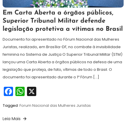
4
Maurilio
Em Carta Aberta a órgãos públicos,
de
Superior Tribunal Militar defende
dezembro
legislação protetiva a vítimas no Brasil
de
2025
Documento foi apresentado no Fórum Nacional das Mulheres
Juristas, realizado, em Brasília-DF, no combate à invisibilidade
feminina no Sistema de Justiça O Superior Tribunal Militar (STM)
lançou uma Carta Aberta a órgãos públicos na defesa de uma
legislação que proteja, de fato, vítimas de todo o Brasil. O
documento foi apresentado durante o 1º Fórum […]
Facebook
WhatsApp
X
Tagged
Forum Nacional das Mulheres Juristas
Leia Mais