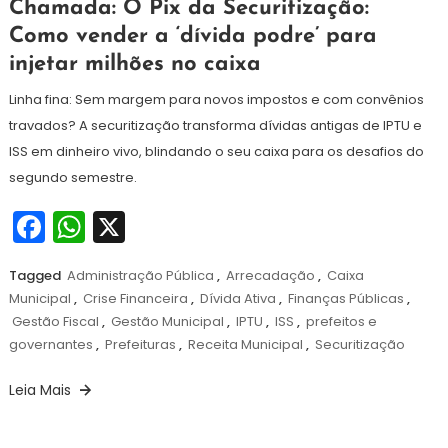
1
Redação
Chamada: O Pix da Securitização:
de
Como vender a ‘dívida podre’ para
julho
injetar milhões no caixa
de
2026
Linha fina: Sem margem para novos impostos e com convênios
travados? A securitização transforma dívidas antigas de IPTU e
ISS em dinheiro vivo, blindando o seu caixa para os desafios do
segundo semestre.
Facebook
WhatsApp
X
Tagged
Administração Pública
,
Arrecadação
,
Caixa
Municipal
,
Crise Financeira
,
Dívida Ativa
,
Finanças Públicas
,
Gestão Fiscal
,
Gestão Municipal
,
IPTU
,
ISS
,
prefeitos e
governantes
,
Prefeituras
,
Receita Municipal
,
Securitização
Leia Mais