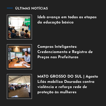
ÚLTIMAS NOTÍCIAS
Ideb avança em todas as etapas
da educação básica
6
de
agosto
de
Compras Inteligentes:
2026
Credenciamento e Registro de
Preços nas Prefeituras
6
de
agosto
MATO GROSSO DO SUL | Agosto
de
Lilás mobiliza Dourados contra
2026
violência e reforça rede de
proteção às mulheres
5
de