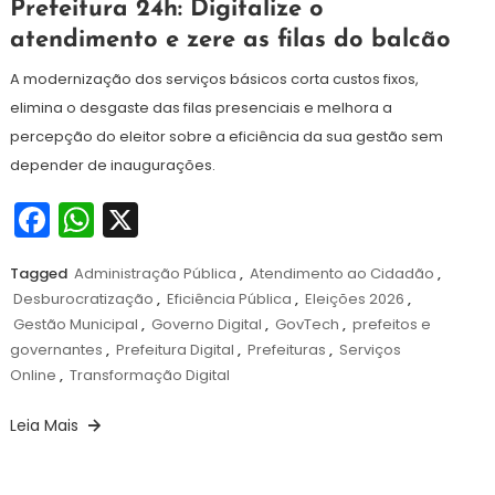
29
Redação
Prefeitura 24h: Digitalize o
de
atendimento e zere as filas do balcão
junho
de
A modernização dos serviços básicos corta custos fixos,
2026
elimina o desgaste das filas presenciais e melhora a
percepção do eleitor sobre a eficiência da sua gestão sem
depender de inaugurações.
Facebook
WhatsApp
X
Tagged
Administração Pública
,
Atendimento ao Cidadão
,
Desburocratização
,
Eficiência Pública
,
Eleições 2026
,
Gestão Municipal
,
Governo Digital
,
GovTech
,
prefeitos e
governantes
,
Prefeitura Digital
,
Prefeituras
,
Serviços
Online
,
Transformação Digital
Leia Mais