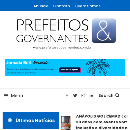
Skip
Anuncie
Contato
Quem Somos
To
Content
A maior revista de gestão municipal do Brasil!
Prefeitos & Governantes
Menu
Search
ANÁPOLIS GO | CEMAD co
Últimas Notícias
30 anos com evento volta
inclusão e diversidade ne