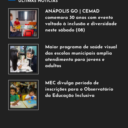
ÚLTIMAS NOTÍCIAS
ANÁPOLIS GO | CEMAD
comemora 30 anos com evento
voltado à inclusão e diversidade
neste sábado (08)
7
de
Maior programa de saúde visual
agosto
das escolas municipais amplia
de
atendimento para jovens e
2026
adultos
7
de
MEC divulga período de
agosto
inscrições para o Observatório
de
da Educação Inclusiva
2026
7
de
agosto
de