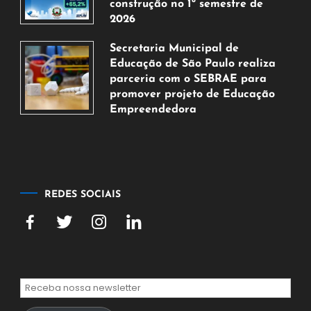
2026
construção no 1º semestre de
2026
5
Secretaria Municipal de
de
Educação de São Paulo realiza
agosto
parceria com o SEBRAE para
de
promover projeto de Educação
2026
Empreendedora
5
de
agosto
de
2026
REDES SOCIAIS