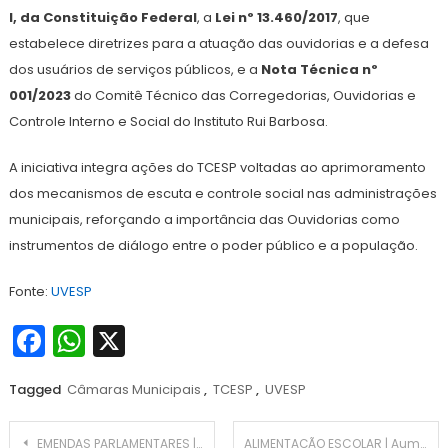
I, da Constituição Federal
, a
Lei nº 13.460/2017
, que
estabelece diretrizes para a atuação das ouvidorias e a defesa
dos usuários de serviços públicos, e a
Nota Técnica nº
001/2023
do Comitê Técnico das Corregedorias, Ouvidorias e
Controle Interno e Social do Instituto Rui Barbosa.
A iniciativa integra ações do TCESP voltadas ao aprimoramento
dos mecanismos de escuta e controle social nas administrações
municipais, reforçando a importância das Ouvidorias como
instrumentos de diálogo entre o poder público e a população.
Fonte:
UVESP
Facebook
WhatsApp
X
Tagged
Câmaras Municipais
,
TCESP
,
UVESP
Navegação
EMENDAS PARLAMENTARES | MGI divulga lista de objetos padronizados e cronograma de execução para o 1º ciclo de emendas especiais 2026
ALIMENTAÇÃO ESCOLAR | Aumento para alimentação escolar chega a 55% com novo reajuste