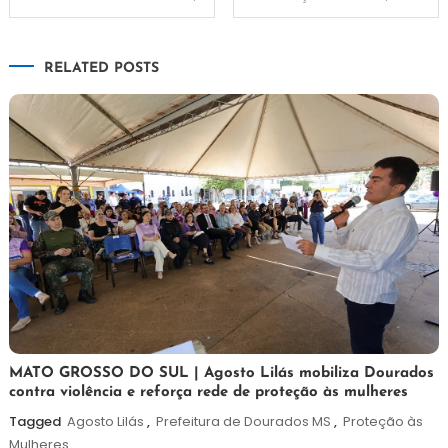
de
RELATED POSTS
Post
5
Maurilio
MATO GROSSO DO SUL | Agosto Lilás mobiliza Dourados
contra violência e reforça rede de proteção às mulheres
de
agosto
Tagged
Agosto Lilás
,
Prefeitura de Dourados MS
,
Proteção às
de
Mulheres