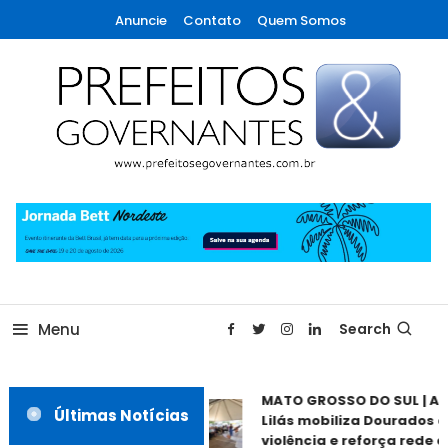
Skip
Anuncie
Contato
Quem Somos
To
Content
A maior revista de gestão municipal do Brasil!
Prefeitos & Governantes
Menu
Search
MATO GROSSO DO SUL | Ag
Últimas Notícias
Lilás mobiliza Dourados c
violência e reforça rede de