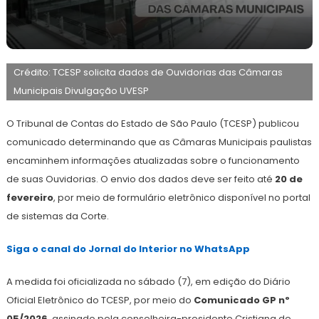
9
Maurilio
de
Crédito: TCESP solicita dados de Ouvidorias das Câmaras
fevereiro
de
Municipais Divulgação UVESP
2026
O Tribunal de Contas do Estado de São Paulo (TCESP) publicou
comunicado determinando que as Câmaras Municipais paulistas
encaminhem informações atualizadas sobre o funcionamento
de suas Ouvidorias. O envio dos dados deve ser feito até
20 de
fevereiro
, por meio de formulário eletrônico disponível no portal
de sistemas da Corte.
Siga o canal do Jornal do Interior
no WhatsApp
A medida foi oficializada no sábado (7), em edição do Diário
Oficial Eletrônico do TCESP, por meio do
Comunicado GP nº
05/2026
, assinado pela conselheira-presidente Cristiana de