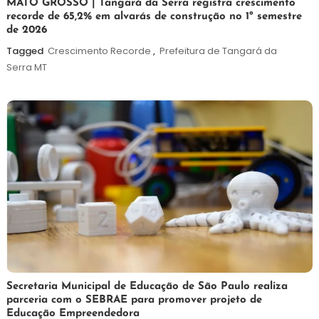
5
Maurilio
MATO GROSSO | Tangará da Serra registra crescimento
recorde de 65,2% em alvarás de construção no 1º semestre
de
de 2026
agosto
de
Tagged
Crescimento Recorde
,
Prefeitura de Tangará da
2026
Serra MT
5
Maurilio
Secretaria Municipal de Educação de São Paulo realiza
parceria com o SEBRAE para promover projeto de
de
Educação Empreendedora
agosto