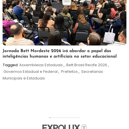
19
Maurilio
Jornada Bett Nordeste 2026 irá abordar o papel das
inteligências humanas e artificiais no setor educacional
de
maio
Tagged
Assembleias Estaduais
,
Bett Brasil Recife 2026
,
de
Governos Estadual e Federal
,
Prefeitos
,
Secretarias
2026
Municipais e Estaduais