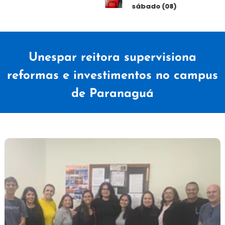
sábado (08)
Unespar reitora supervisiona
reformas e investimentos no campus
de Paranaguá