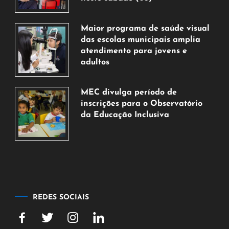
7
de
Maior programa de saúde visual
agosto
das escolas municipais amplia
de
atendimento para jovens e
2026
adultos
7
de
MEC divulga período de
agosto
inscrições para o Observatório
de
da Educação Inclusiva
2026
7
de
agosto
de
2026
REDES SOCIAIS