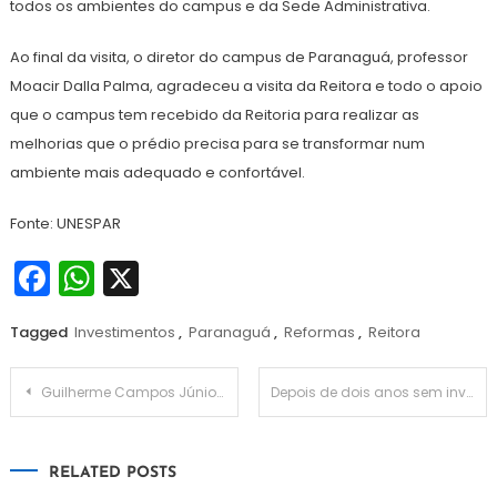
todos os ambientes do campus e da Sede Administrativa.
Ao final da visita, o diretor do campus de Paranaguá, professor
Moacir Dalla Palma, agradeceu a visita da Reitora e todo o apoio
que o campus tem recebido da Reitoria para realizar as
melhorias que o prédio precisa para se transformar num
ambiente mais adequado e confortável.
Fonte: UNESPAR
Facebook
WhatsApp
X
Tagged
Investimentos
,
Paranaguá
,
Reformas
,
Reitora
Navegação
Guilherme Campos Júnior foi nomeado como secretário de Política Agrícola da Agricultura
Depois de dois anos sem investimentos, prefeitura comenta propostas inscritas em editais de fomento à cultura
de
RELATED POSTS
Post