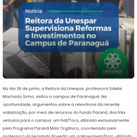
10
Redação
de
No dia 26 de junho, a Reitora da Unespar, professora Salete
julho
de
Machado Sirino, visitou o campus de Paranaguá. Na
2024
oportunidade, argumentou sobre a relevância da recente
viabilização, por meio de recursos do Fundo Paraná, dos três
veículos para o campus: um Fiat/Toro, utilizado exclusivamente
pelo Programa Paraná Mais Orgânico, coordenado pelo
professor Luís Fernando Roveda; um Volkswagem/Polo, utilizado