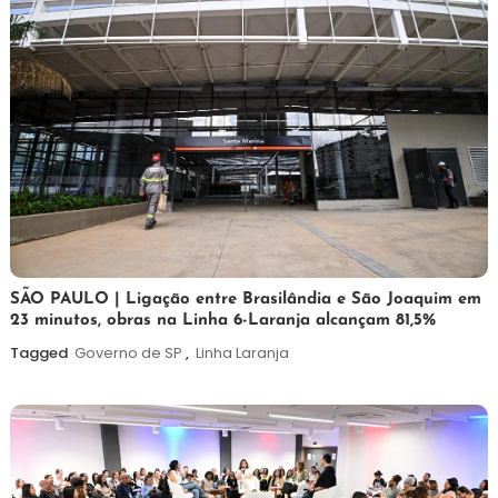
19
Maurilio
SÃO PAULO | Ligação entre Brasilândia e São Joaquim em
23 minutos, obras na Linha 6-Laranja alcançam 81,5%
de
maio
Tagged
Governo de SP
,
Linha Laranja
de
2026