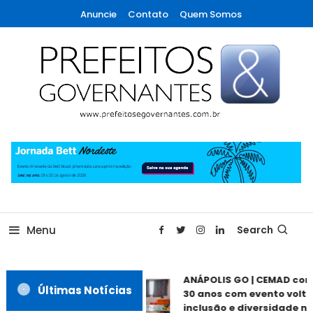
Skip
Anuncie
Contato
Quem Somos
To
Content
A maior revista de gestão municipal do Brasil!
Prefeitos & Governantes
Menu
Search
ANÁPOLIS GO | CEMAD com
Últimas Notícias
30 anos com evento volta
inclusão e diversidade ne