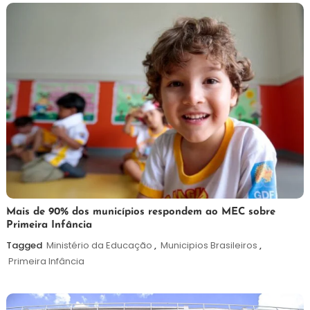
25
Maurilio
Mais de 90% dos municípios respondem ao MEC sobre
Primeira Infância
de
maio
Tagged
Ministério da Educação
,
Municipios Brasileiros
,
de
Primeira Infância
2026