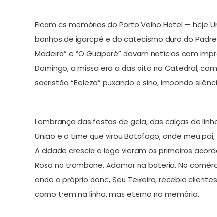
Ficam as memórias do Porto Velho Hotel — hoje Uni
banhos de igarapé e do catecismo duro do Padre M
Madeira” e “O Guaporé” davam notícias com impr
Domingo, a missa era a das oito na Catedral, co
sacristão “Beleza” puxando o sino, impondo silênc
Lembrança das festas de gala, das calças de lin
União e o time que virou Botafogo, onde meu pai,
A cidade crescia e logo vieram os primeiros acor
Rosa no trombone, Adamor na bateria. No comércio
onde o próprio dono, Seu Teixeira, recebia client
como trem na linha, mas eterno na memória.