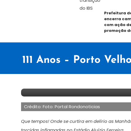
Prefeitura d
encerra cam
com ação de
promoção d
111 Anos – Porto Vel
2
Maurilio
de
Crédito: Foto: Portal Rondonoticias
outubro
de
Que tempos! Onde se curtira em delírio as Manhãs 
2025
torcidas inflamadas no Estádio Aluízio Ferreira…