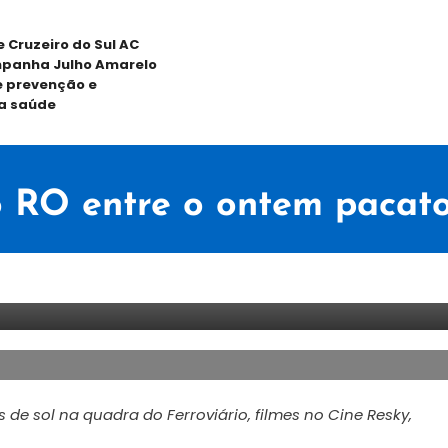
e Cruzeiro do Sul AC
panha Julho Amarelo
 prevenção e
a saúde
ho RO entre o ontem pacato
de sol na quadra do Ferroviário, filmes no Cine Resky,