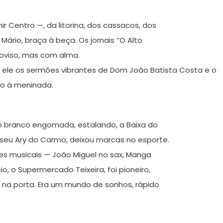
r Centro —, da litorina, dos cassacos, dos
ário, braça à beça. Os jornais “O Alto
oviso, mas com alma.
m ele os sermões vibrantes de Dom João Batista Costa e o
io à meninada.
ho branco engomada, estalando, a Baixa do
 seu Ary do Carmo, deixou marcas no esporte.
des musicais — João Miguel no sax, Manga
, o Supermercado Teixeira, foi pioneiro,
es na porta. Era um mundo de sonhos, rápido