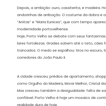
Depois, a ambição: ouro, cassiterita, e madeir
andorinhas de arribação. O costume da dobra e a
“Anitas” e “Maria Eunices”, que com tempo apar
modernidade portovelhense.
Hoje, Porto Velho se debate com seus fantasmas. A
lares fortalezas. Grades sobem até o teto, cães
trancados. O medo se espalhou: tiros no escuro, 
corredores do João Paulo II.
A cidade cresceu: prédios de apartamento, shoppi
como Orgulho do Madeira, Morar Melhor, Cristal d
Mas cresceu também a desigualdade: falta de sa
confiável. Porto Velho é hoje um mosaico de co
realidade dura de hoje.