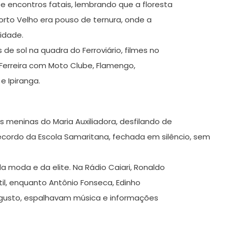
 e encontros fatais, lembrando que a floresta
orto Velho era pouso de ternura, onde a
cidade.
de sol na quadra do Ferroviário, filmes no
o Ferreira com Moto Clube, Flamengo,
e Ipiranga.
eninas do Maria Auxiliadora, desfilando de
ecordo da Escola Samaritana, fechada em silêncio, sem
 moda e da elite. Na Rádio Caiari, Ronaldo
il, enquanto Antônio Fonseca, Edinho
Augusto, espalhavam música e informações