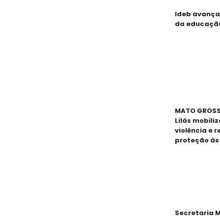
Ideb avança
da educaçã
MATO GROSSO
Lilás mobili
violência e 
proteção às
Secretaria M