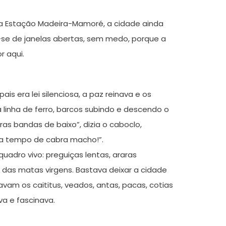
a Estação Madeira-Mamoré, a cidade ainda
-se de janelas abertas, sem medo, porque a
r aqui.
is era lei silenciosa, a paz reinava e os
a linha de ferro, barcos subindo e descendo o
ras bandas de baixo”, dizia o caboclo,
ita tempo de cabra macho!”.
uadro vivo: preguiças lentas, araras
 das matas virgens. Bastava deixar a cidade
vam os caititus, veados, antas, pacas, cotias
a e fascinava.