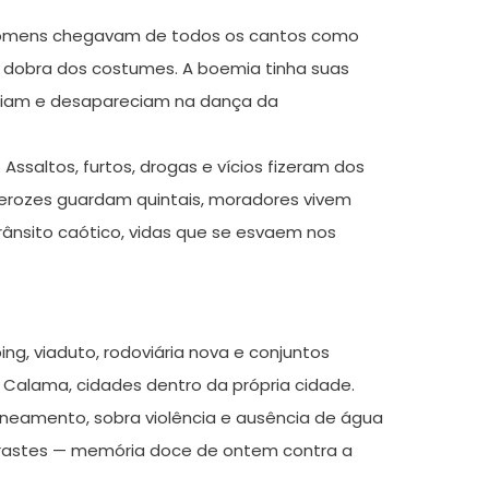
a. Homens chegavam de todos os cantos como
 dobra dos costumes. A boemia tinha suas
eciam e desapareciam na dança da
ssaltos, furtos, drogas e vícios fizeram dos
 ferozes guardam quintais, moradores vivem
trânsito caótico, vidas que se esvaem nos
ng, viaduto, rodoviária nova e conjuntos
a Calama, cidades dentro da própria cidade.
neamento, sobra violência e ausência de água
ntrastes — memória doce de ontem contra a