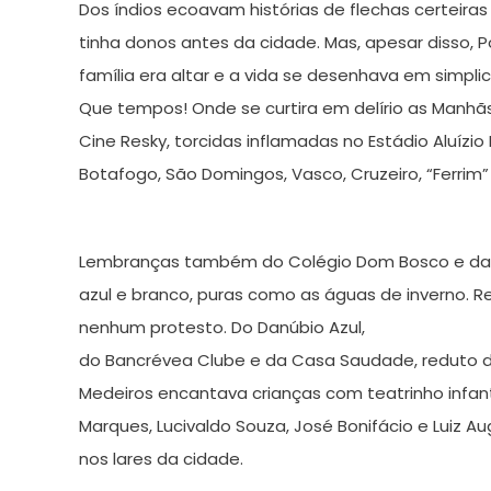
Dos índios ecoavam histórias de flechas certeiras
tinha donos antes da cidade. Mas, apesar disso, P
família era altar e a vida se desenhava em simpli
Que tempos! Onde se curtira em delírio as Manhãs 
Cine Resky, torcidas inflamadas no Estádio Aluízi
Botafogo, São Domingos, Vasco, Cruzeiro, “Ferrim” 
Lembranças também do Colégio Dom Bosco e das m
azul e branco, puras como as águas de inverno. R
nenhum protesto. Do Danúbio Azul,
do Bancrévea Clube e da Casa Saudade, reduto da
Medeiros encantava crianças com teatrinho infant
Marques, Lucivaldo Souza, José Bonifácio e Luiz 
nos lares da cidade.