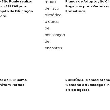
 São Paulo realiza
Planos de Adaptação Cl
m o SEBRAE para
Exigência para Verbas n
ojeto de Educação
Prefeituras
ora
or do IBS: Como
RONDÔNIA | Semed prom
Evitam Perdas
‘Semana da Educação’ no
e 6 de agosto