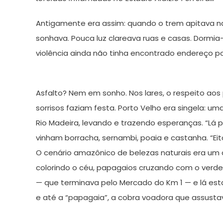
Antigamente era assim: quando o trem apitava n
sonhava. Pouca luz clareava ruas e casas. Dormia
violência ainda não tinha encontrado endereço po
Asfalto? Nem em sonho. Nos lares, o respeito aos pa
sorrisos faziam festa. Porto Velho era singela: um
Rio Madeira, levando e trazendo esperanças. “Lá p
vinham borracha, sernambi, poaia e castanha. “E
O cenário amazônico de belezas naturais era um q
colorindo o céu, papagaios cruzando com o verde
— que terminava pelo Mercado do Km 1 — e lá esta
e até a “papagaia”, a cobra voadora que assustav