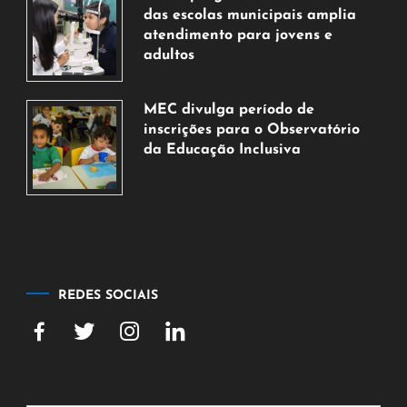
agosto
das escolas municipais amplia
de
atendimento para jovens e
2026
adultos
7
de
MEC divulga período de
agosto
inscrições para o Observatório
de
da Educação Inclusiva
2026
7
de
agosto
de
2026
REDES SOCIAIS