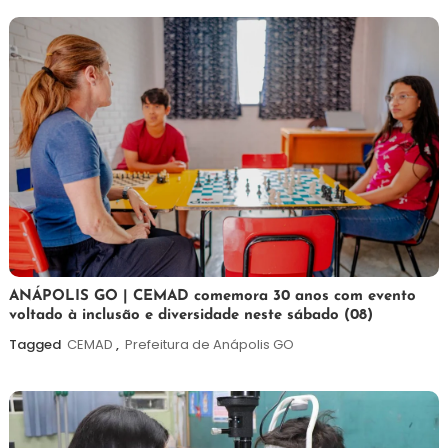
Post
7
Maurilio
ANÁPOLIS GO | CEMAD comemora 30 anos com evento
voltado à inclusão e diversidade neste sábado (08)
de
agosto
Tagged
CEMAD
,
Prefeitura de Anápolis GO
de
2026