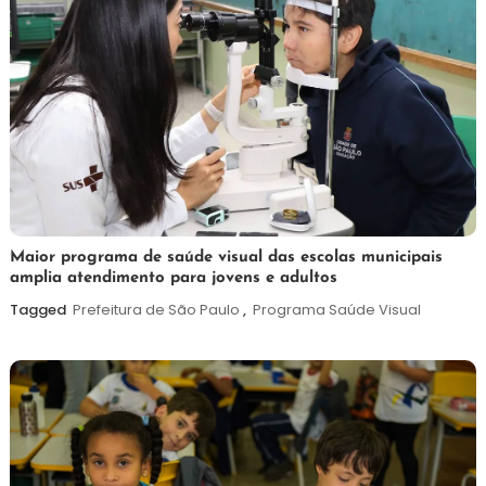
7
Maurilio
Maior programa de saúde visual das escolas municipais
amplia atendimento para jovens e adultos
de
agosto
Tagged
Prefeitura de São Paulo
,
Programa Saúde Visual
de
2026