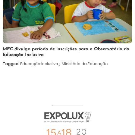
7
Maurilio
MEC divulga período de inscrições para o Observatório da
Educação Inclusiva
de
agosto
Tagged
Educação Inclusiva
,
Ministério da Educação
de
2026