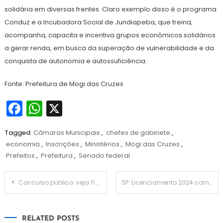
solidária em diversas frentes. Claro exemplo disso é o programa
Conduz e a Incubadora Social de Jundiapeba, que treina,
acompanha, capacita e incentiva grupos econômicos solidários
a gerar renda, em busca da superação de vulnerabilidade e da
conquista de autonomia e autossuficiência.
Fonte: Prefeitura de Mogi das Cruzes
Facebook
WhatsApp
X
Tagged
Câmaras Municipais
,
chefes de gabinete
,
economia
,
Inscrições
,
Ministérios
,
Mogi das Cruzes
,
Prefeitos
,
Prefeitura
,
Senado federal
Navegação
Concurso público: veja 11 editais para quem deseja morar na praia
SP: Licenciamento 2024 começa neste mês de julho com placas final 1 e 2
de
RELATED POSTS