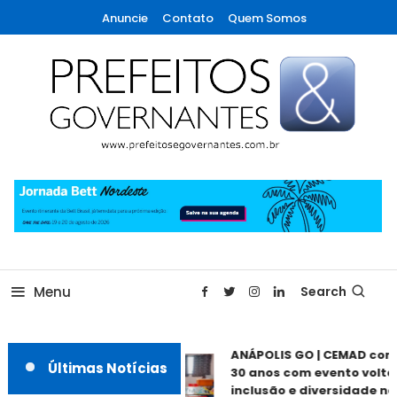
Skip
Anuncie
Contato
Quem Somos
To
Content
A maior revista de gestão municipal do Brasil!
Prefeitos & Governantes
Menu
Search
ANÁPOLIS GO | CEMAD com
Últimas Notícias
30 anos com evento voltad
inclusão e diversidade nes