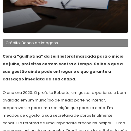
26
Redação
de
Crédito: Banco de Imagens
maio
de
2026
Com a “guilhotina” da Lei Eleitoral marcada para o início
de julho, prefeitos correm contra o tempo. Saiba o que a
sua gestão ainda pode entregar e o que garante a
cassação imediata da sua chapa.
O ano era 2020. O prefeito Roberto, um gestor experiente e bem
avaliado em um município de médio porte no interior,
preparava-se para uma reeleição que parecia certa. Em
meados de agosto, a sua secretaria de obras finalmente
concluiu a reforma de uma importante creche municipal — uma
promessa antiga de campanha. Orgulhoso do feito, Roberto não