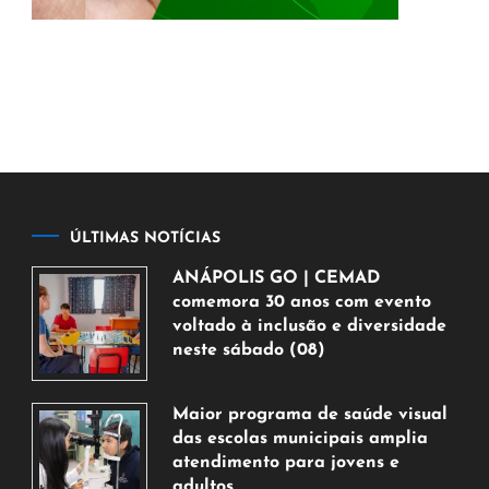
ÚLTIMAS NOTÍCIAS
ANÁPOLIS GO | CEMAD
comemora 30 anos com evento
voltado à inclusão e diversidade
neste sábado (08)
7
de
Maior programa de saúde visual
agosto
das escolas municipais amplia
de
atendimento para jovens e
2026
adultos