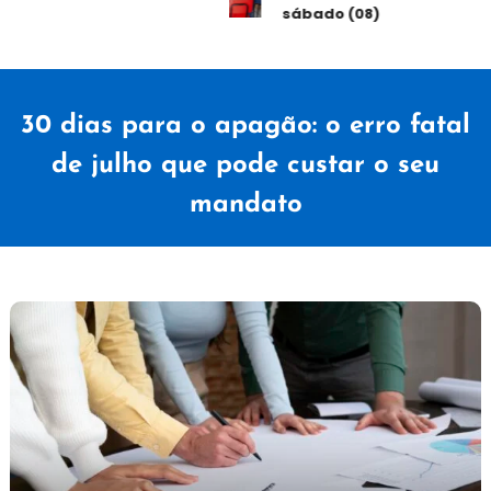
sábado (08)
30 dias para o apagão: o erro fatal
de julho que pode custar o seu
mandato