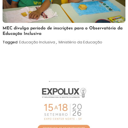
7
Maurilio
MEC divulga período de inscrições para o Observatório da
Educação Inclusiva
de
agosto
Tagged
Educação Inclusiva
,
Ministério da Educação
de
2026