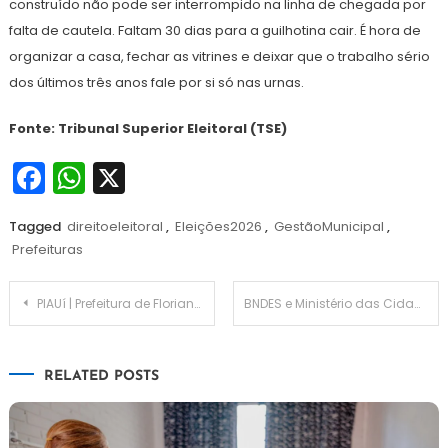
construído não pode ser interrompido na linha de chegada por
falta de cautela. Faltam 30 dias para a guilhotina cair. É hora de
organizar a casa, fechar as vitrines e deixar que o trabalho sério
dos últimos três anos fale por si só nas urnas.
Fonte: Tribunal Superior Eleitoral (TSE)
Facebook
WhatsApp
X
Tagged
direitoeleitoral
,
Eleições2026
,
GestãoMunicipal
,
Prefeituras
Navegação
PIAUí | Prefeitura de Floriano e Governo do Estado promovem ação para crianças com a Carretinha da Saúde
BNDES e Ministério das Cidades foram à China e à Alemanha com R$ 3,73 bilhões na mesa para convencer montadoras de ônibus elétricos a abrir fábricas no Brasil e a garantia de compra pública é o principal argumento para atrair a produção nacional
de
RELATED POSTS
Post