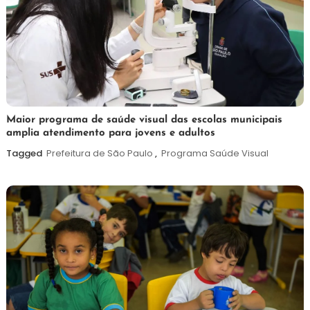
7
Maurilio
Maior programa de saúde visual das escolas municipais
amplia atendimento para jovens e adultos
de
agosto
Tagged
Prefeitura de São Paulo
,
Programa Saúde Visual
de
2026