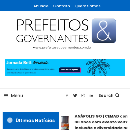
Skip
Anuncie
Contato
Quem Somos
To
Content
A maior revista de gestão municipal do Brasil!
Prefeitos & Governantes
Menu
Search
ANÁPOLIS GO | CEMAD com
Últimas Notícias
30 anos com evento voltad
inclusão e diversidade nes