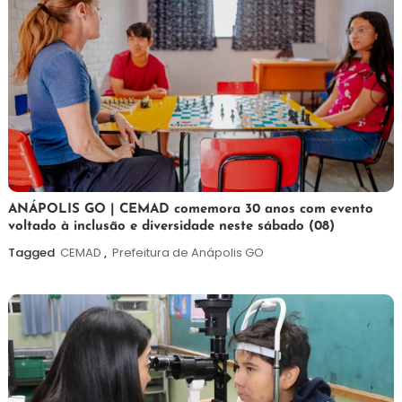
7
Maurilio
ANÁPOLIS GO | CEMAD comemora 30 anos com evento
voltado à inclusão e diversidade neste sábado (08)
de
agosto
Tagged
CEMAD
,
Prefeitura de Anápolis GO
de
2026