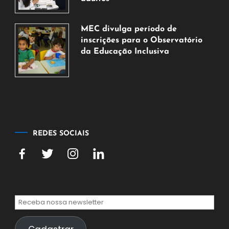
7
de
MEC divulga período de
agosto
inscrições para o Observatório
de
da Educação Inclusiva
2026
7
de
agosto
de
2026
REDES SOCIAIS