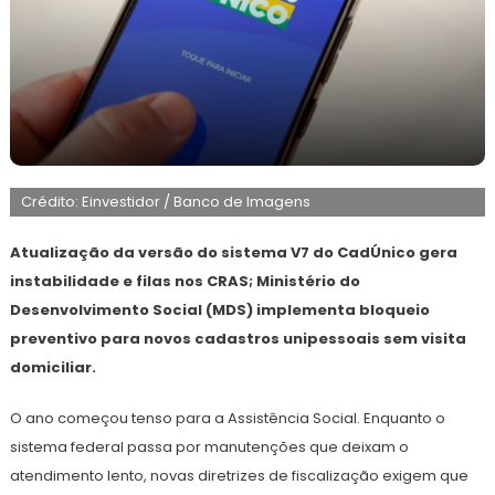
2
Redação
de
Crédito: Einvestidor / Banco de Imagens
fevereiro
de
2026
Atualização da versão do sistema V7 do CadÚnico gera
instabilidade e filas nos CRAS; Ministério do
Desenvolvimento Social (MDS) implementa bloqueio
preventivo para novos cadastros unipessoais sem visita
domiciliar.
O ano começou tenso para a Assistência Social. Enquanto o
sistema federal passa por manutenções que deixam o
atendimento lento, novas diretrizes de fiscalização exigem que