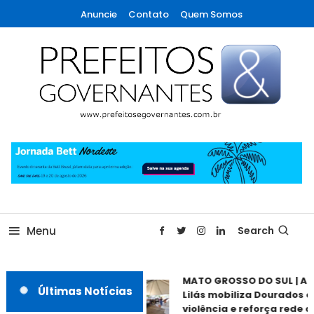
Skip
Anuncie
Contato
Quem Somos
To
Content
A maior revista de gestão municipal do Brasil!
Prefeitos & Governantes
Menu
Search
MATO GROSSO DO SUL | Ag
Últimas Notícias
Lilás mobiliza Dourados co
violência e reforça rede de