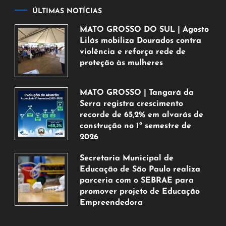
ÚLTIMAS NOTÍCIAS
MATO GROSSO DO SUL | Agosto
Lilás mobiliza Dourados contra
violência e reforça rede de
proteção às mulheres
5
de
MATO GROSSO | Tangará da
agosto
Serra registra crescimento
de
recorde de 65,2% em alvarás de
2026
construção no 1º semestre de
2026
5
Secretaria Municipal de
de
Educação de São Paulo realiza
agosto
parceria com o SEBRAE para
de
promover projeto de Educação
2026
Empreendedora
5