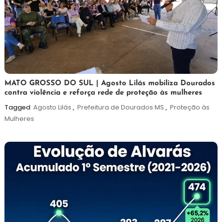
5
Maurilio
MATO GROSSO DO SUL | Agosto Lilás mobiliza Dourados
contra violência e reforça rede de proteção às mulheres
de
agosto
Tagged
Agosto Lilás
,
Prefeitura de Dourados MS
,
Proteção às
de
Mulheres
2026