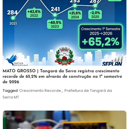
5
Maurilio
MATO GROSSO | Tangará da Serra registra crescimento
recorde de 65,2% em alvarás de construção no 1º semestre
de
de 2026
agosto
de
Tagged
Crescimento Recorde
,
Prefeitura de Tangará da
2026
Serra MT