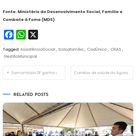
Fonte: Ministério do Desenvolvimento Social, Família e
Combate à Fome (MDS)
Facebook
WhatsApp
X
Tagged
AssistênciaSocial
,
bolsafamília
,
CadÚnico
,
CRAS
,
GestãoMunicipal
Navegação
Samambaia DF ganha impulso na educação básica com reconstrução da Escola Classe 410
Carretas de saúde do Agora Tem Especialistas já levaram atendimento especializado para 100 municípios de todo o Brasil
de
RELATED POSTS
Post