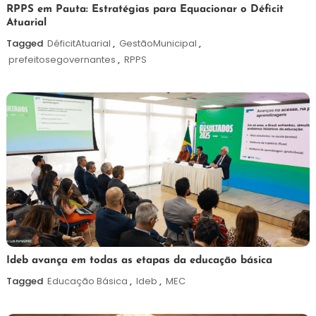
7
Redação
RPPS em Pauta: Estratégias para Equacionar o Déficit
Atuarial
de
agosto
Tagged
DéficitAtuarial
,
GestãoMunicipal
,
de
prefeitosegovernantes
,
RPPS
2026
6
Maurilio
Ideb avança em todas as etapas da educação básica
de
Tagged
Educação Básica
,
Ideb
,
MEC
agosto
de