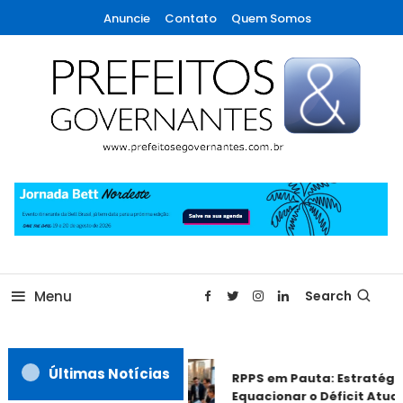
Skip
Anuncie
Contato
Quem Somos
To
Content
A maior revista de gestão municipal do Brasil!
Prefeitos & Governantes
Menu
Search
Últimas Notícias
RPPS em Pauta: Estratégia
Equacionar o Déficit Atuari