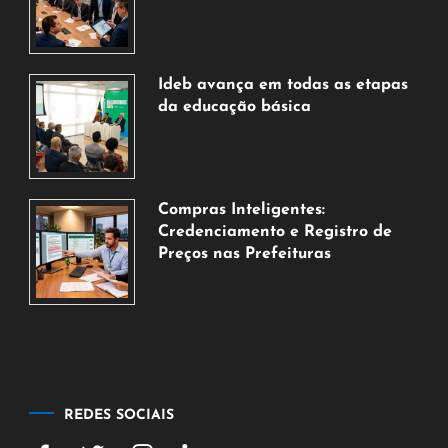
7
de
agosto
de
Ideb avança em todas as etapas
2026
da educação básica
6
de
agosto
de
Compras Inteligentes:
2026
Credenciamento e Registro de
Preços nas Prefeituras
6
de
agosto
de
2026
REDES SOCIAIS