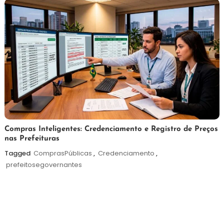
2026
6
Redação
Compras Inteligentes: Credenciamento e Registro de Preços
nas Prefeituras
de
agosto
Tagged
ComprasPúblicas
,
Credenciamento
,
de
prefeitosegovernantes
2026