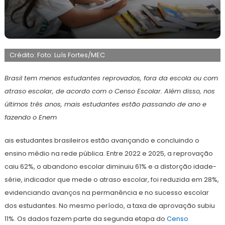
26
Maurilio
de
Crédito: Foto: Luís Fortes/MEC
junho
de
2026
Brasil tem menos estudantes reprovados, fora da escola ou com
atraso escolar, de acordo com o Censo Escolar. Além disso, nos
últimos três anos, mais estudantes estão passando de ano e
fazendo o Enem
ais estudantes brasileiros estão avançando e concluindo o
ensino médio na rede pública. Entre 2022 e 2025, a reprovação
caiu 62%, o abandono escolar diminuiu 61% e a distorção idade-
série, indicador que mede o atraso escolar, foi reduzida em 28%,
evidenciando avanços na permanência e no sucesso escolar
dos estudantes. No mesmo período, a taxa de aprovação subiu
11%. Os dados fazem parte da segunda etapa do
Censo