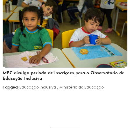
7
Maurilio
MEC divulga período de inscrições para o Observatório da
Educação Inclusiva
de
agosto
Tagged
Educação Inclusiva
,
Ministério da Educação
de
2026