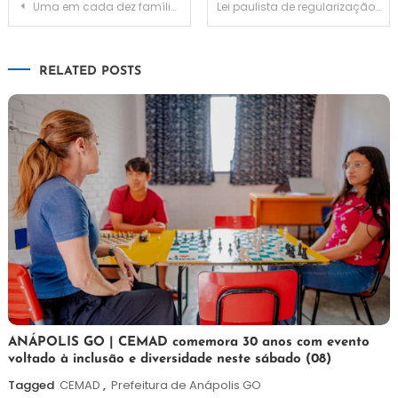
Navegação
Uma em cada dez famílias brasileiras enfrenta insegurança alimentar
Lei paulista de regularização de terras é prorrogada até 2026
de
RELATED POSTS
Post
7
Maurilio
ANÁPOLIS GO | CEMAD comemora 30 anos com evento
voltado à inclusão e diversidade neste sábado (08)
de
agosto
Tagged
CEMAD
,
Prefeitura de Anápolis GO