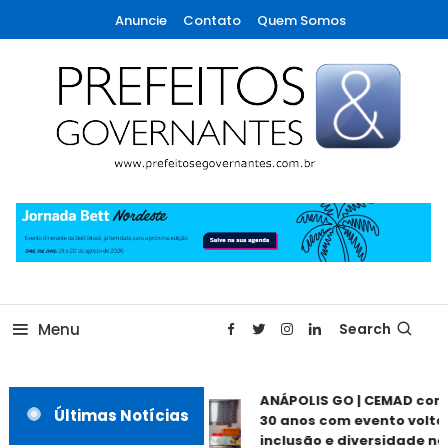
Skip
Anuncie
Contato
Quem Somos
To
Content
A maior revista de gestão municipal do Brasil!
Prefeitos & Governantes
Menu
Search
ANÁPOLIS GO | CEMAD com
Últimas Notícias
30 anos com evento voltad
inclusão e diversidade nes