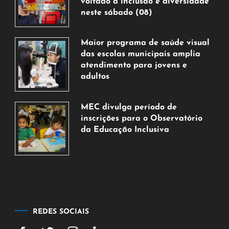
voltado à inclusão e diversidade
neste sábado (08)
7
de
Maior programa de saúde visual
agosto
das escolas municipais amplia
de
atendimento para jovens e
2026
adultos
7
de
MEC divulga período de
agosto
inscrições para o Observatório
de
da Educação Inclusiva
2026
7
de
agosto
de
2026
REDES SOCIAIS