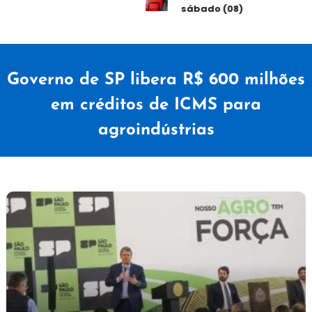
sábado (08)
Governo de SP libera R$ 600 milhões
em créditos de ICMS para
agroindústrias