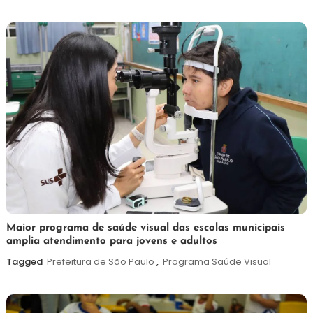
de
2026
7
Maurilio
Maior programa de saúde visual das escolas municipais
amplia atendimento para jovens e adultos
de
agosto
Tagged
Prefeitura de São Paulo
,
Programa Saúde Visual
de
2026