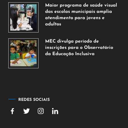
de
Maior programa de saúde visual
agosto
das escolas municipais amplia
de
atendimento para jovens e
2026
adultos
7
de
MEC divulga período de
agosto
inscrições para o Observatório
de
da Educação Inclusiva
2026
7
de
agosto
de
2026
REDES SOCIAIS