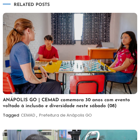
RELATED POSTS
Post
7
Maurilio
ANÁPOLIS GO | CEMAD comemora 30 anos com evento
voltado à inclusão e diversidade neste sábado (08)
de
agosto
Tagged
CEMAD
,
Prefeitura de Anápolis GO
de
2026