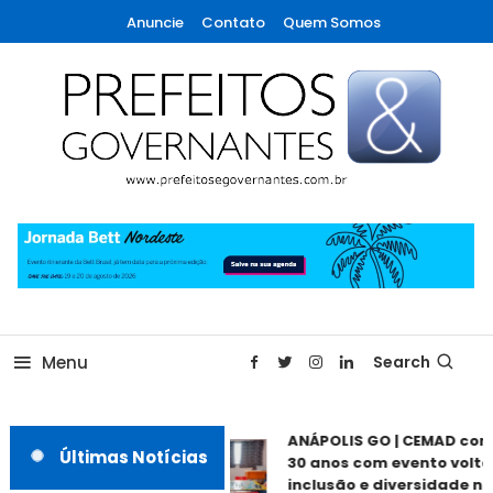
Skip
Anuncie
Contato
Quem Somos
To
Content
A maior revista de gestão municipal do Brasil!
Prefeitos & Governantes
Menu
Search
ANÁPOLIS GO | CEMAD com
Últimas Notícias
30 anos com evento voltad
inclusão e diversidade nes