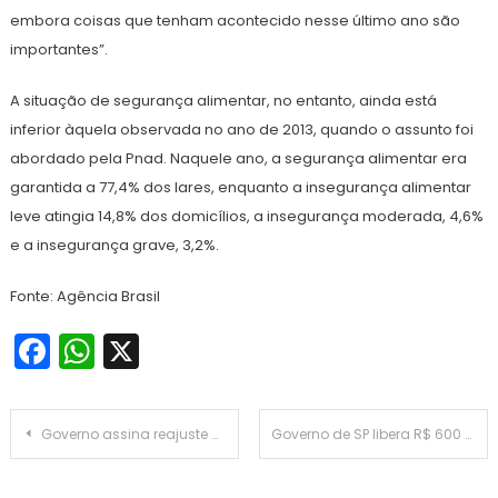
embora coisas que tenham acontecido nesse último ano são
importantes”.
A situação de segurança alimentar, no entanto, ainda está
inferior àquela observada no ano de 2013, quando o assunto foi
abordado pela Pnad. Naquele ano, a segurança alimentar era
garantida a 77,4% dos lares, enquanto a insegurança alimentar
leve atingia 14,8% dos domicílios, a insegurança moderada, 4,6%
e a insegurança grave, 3,2%.
Fonte: Agência Brasil
Facebook
WhatsApp
X
Navegação
Governo assina reajuste de benefícios para servidores
Governo de SP libera R$ 600 milhões em créditos de ICMS para agroindústrias
de