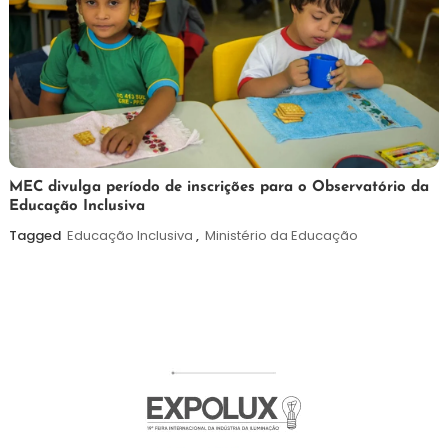
7
Maurilio
MEC divulga período de inscrições para o Observatório da
Educação Inclusiva
de
agosto
Tagged
Educação Inclusiva
,
Ministério da Educação
de
2026