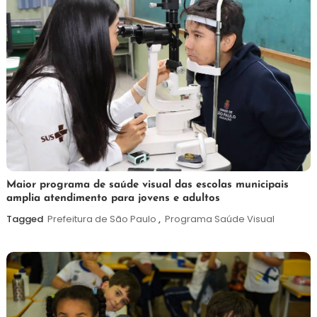
7
Maurilio
Maior programa de saúde visual das escolas municipais
amplia atendimento para jovens e adultos
de
agosto
Tagged
Prefeitura de São Paulo
,
Programa Saúde Visual
de
2026