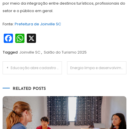
por meio da integração entre destinos turísticos, profissionais do
setor e o público em geral.
Fonte:
Prefeitura de Joinville SC
Facebook
WhatsApp
X
Tagged
Joinville SC
,
Salão do Turismo 2025
Navegação
Educação abre cadastro de vagas para P4 na Rede Municipal de Londrina
Energia limpa e desenvolvimento: Nordeste avança
de
RELATED POSTS
Post