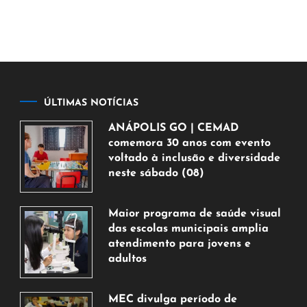
ÚLTIMAS NOTÍCIAS
ANÁPOLIS GO | CEMAD
comemora 30 anos com evento
voltado à inclusão e diversidade
neste sábado (08)
7
de
Maior programa de saúde visual
agosto
das escolas municipais amplia
de
atendimento para jovens e
2026
adultos
7
de
MEC divulga período de