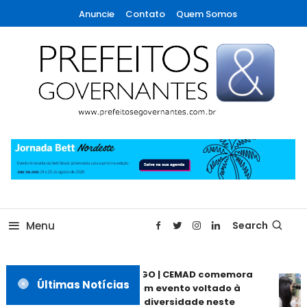
Skip
Anuncie
Contato
Quem Somos
To
Content
A maior revista de gestão municipal do Brasil!
Prefeitos & Governantes
Menu
Search
ANÁPOLIS GO | CEMAD comemora
Últimas Notícias
30 anos com evento voltado à
inclusão e diversidade neste