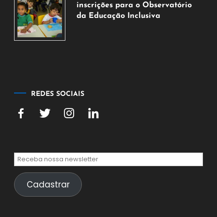
agosto
inscrições para o Observatório
de
da Educação Inclusiva
2026
7
de
agosto
de
2026
REDES SOCIAIS
Cadastrar