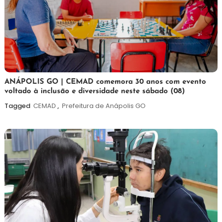
7
Maurilio
ANÁPOLIS GO | CEMAD comemora 30 anos com evento
voltado à inclusão e diversidade neste sábado (08)
de
agosto
Tagged
CEMAD
,
Prefeitura de Anápolis GO
de
2026