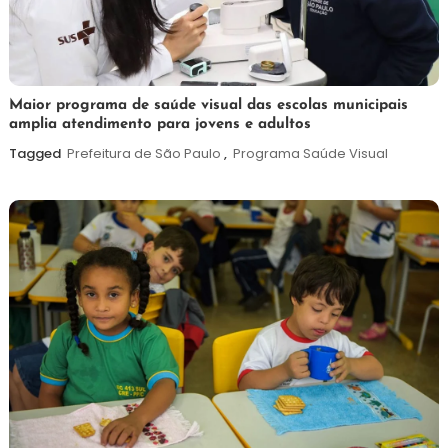
7
Maurilio
Maior programa de saúde visual das escolas municipais
amplia atendimento para jovens e adultos
de
agosto
Tagged
Prefeitura de São Paulo
,
Programa Saúde Visual
de
2026