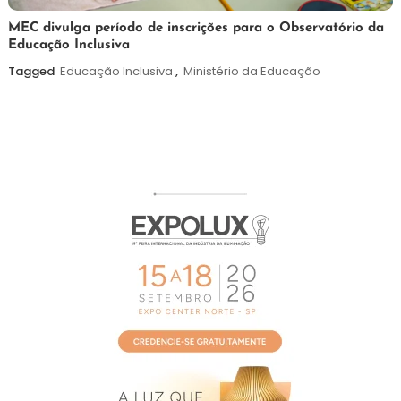
7
Maurilio
MEC divulga período de inscrições para o Observatório da
Educação Inclusiva
de
agosto
Tagged
Educação Inclusiva
,
Ministério da Educação
de
2026