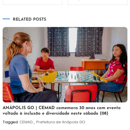
de
RELATED POSTS
Post
7
Maurilio
ANÁPOLIS GO | CEMAD comemora 30 anos com evento
voltado à inclusão e diversidade neste sábado (08)
de
agosto
Tagged
CEMAD
,
Prefeitura de Anápolis GO
de