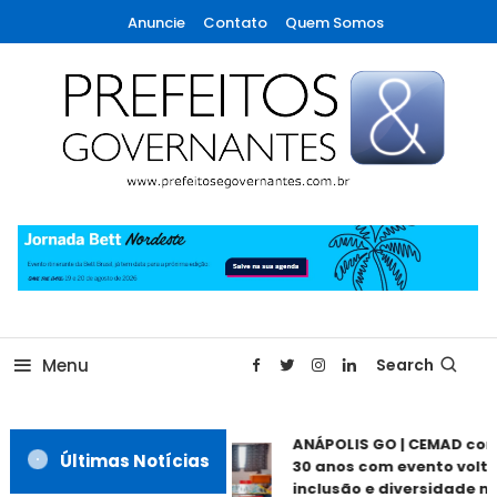
Skip
Anuncie
Contato
Quem Somos
To
Content
A maior revista de gestão municipal do Brasil!
Prefeitos & Governantes
Menu
Search
ANÁPOLIS GO | CEMAD co
Últimas Notícias
30 anos com evento volta
inclusão e diversidade ne