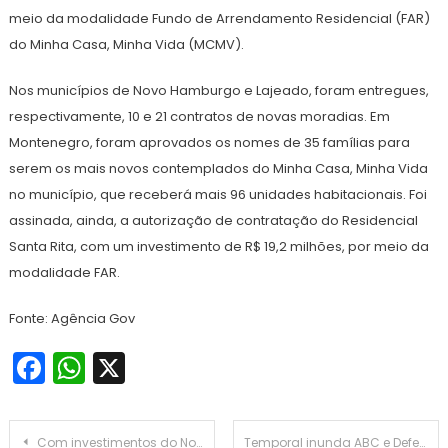
meio da modalidade Fundo de Arrendamento Residencial (FAR)
do Minha Casa, Minha Vida (MCMV).
Nos municípios de Novo Hamburgo e Lajeado, foram entregues,
respectivamente, 10 e 21 contratos de novas moradias. Em
Montenegro, foram aprovados os nomes de 35 famílias para
serem os mais novos contemplados do Minha Casa, Minha Vida
no município, que receberá mais 96 unidades habitacionais. Foi
assinada, ainda, a autorização de contratação do Residencial
Santa Rita, com um investimento de R$ 19,2 milhões, por meio da
modalidade FAR.
Fonte: Agência Gov
Facebook
WhatsApp
X
Navegação
Com investimentos do Novo PAC, Ministério dos Transportes entrega mais um viaduto na BR-470/SC
Temporal inunda ABC e Defesa Civil estende operação até o dia 15