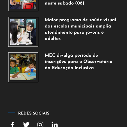
neste sábado (08)
7
de
Maior programa de saúde visual
agosto
das escolas municipais amplia
de
atendimento para jovens e
2026
adultos
7
de
MEC divulga período de
agosto
inscrições para o Observatório
de
da Educação Inclusiva
2026
7
de
agosto
de
2026
REDES SOCIAIS