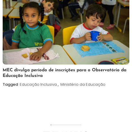
7
Maurilio
MEC divulga período de inscrições para o Observatório da
Educação Inclusiva
de
agosto
Tagged
Educação Inclusiva
,
Ministério da Educação
de
2026