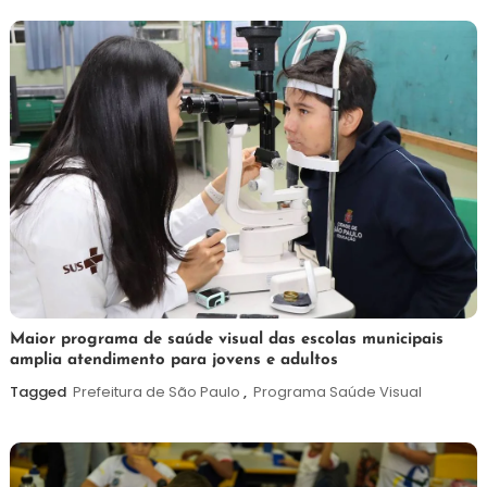
2026
7
Maurilio
Maior programa de saúde visual das escolas municipais
amplia atendimento para jovens e adultos
de
agosto
Tagged
Prefeitura de São Paulo
,
Programa Saúde Visual
de
2026