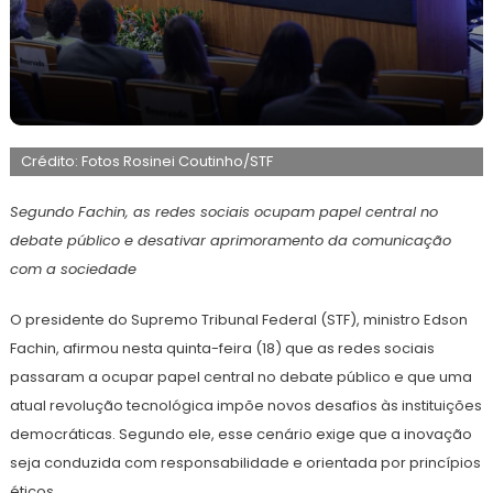
18
Maurilio
de
Crédito: Fotos Rosinei Coutinho/STF
junho
de
2026
Segundo Fachin, as redes sociais ocupam papel central no
debate público e desativar aprimoramento da comunicação
com a sociedade
O presidente do Supremo Tribunal Federal (STF), ministro Edson
Fachin, afirmou nesta quinta-feira (18) que as redes sociais
passaram a ocupar papel central no debate público e que uma
atual revolução tecnológica impõe novos desafios às instituições
democráticas. Segundo ele, esse cenário exige que a inovação
seja conduzida com responsabilidade e orientada por princípios
éticos.