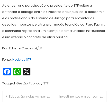
Ao encerrar a participação, o presidente do STF voltou a
defender o diálogo entre os Poderes da República, a academia
e os profissionais do sistema de Justiça para enfrentar os
desafios impostos pela transformação tecnológica. Para Fachin,
o seminário representa um exemplo de maturidade institucional
e um exercício concreto de ética pública.
Por: Edilene Cordeiro//JP
Fonte:
Notícias STF
Facebook
WhatsApp
X
Tagged
Gestão Publica
,
STF
Navegação
Educação inclusiva nas escolas é aprovada pela CDH
Investimentos em saneamento na Baixada Santista crescem cinco vezes e alcançam R$ 980 por pessoa ao ano
de