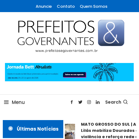
Skip
Anuncie
Contato
Quem Somos
To
Content
A maior revista de gestão municipal do Brasil!
Prefeitos & Governantes
Menu
Search
MATO GROSSO DO SUL | Ag
Últimas Notícias
Lilás mobiliza Dourados c
violência e reforça rede de