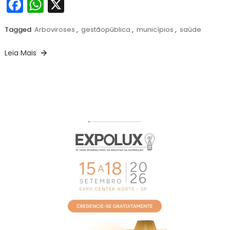
Facebook
WhatsApp
X
Tagged
Arboviroses
,
gestãopública
,
municípios
,
saúde
Leia Mais