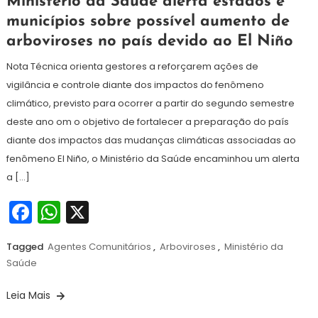
Ministério da Saúde alerta estados e
de
municípios sobre possível aumento de
julho
arboviroses no país devido ao El Niño
de
2026
Nota Técnica orienta gestores a reforçarem ações de
vigilância e controle diante dos impactos do fenômeno
climático, previsto para ocorrer a partir do segundo semestre
deste ano om o objetivo de fortalecer a preparação do país
diante dos impactos das mudanças climáticas associadas ao
fenômeno El Niño, o Ministério da Saúde encaminhou um alerta
a […]
Facebook
WhatsApp
X
Tagged
Agentes Comunitários
,
Arboviroses
,
Ministério da
Saúde
Leia Mais