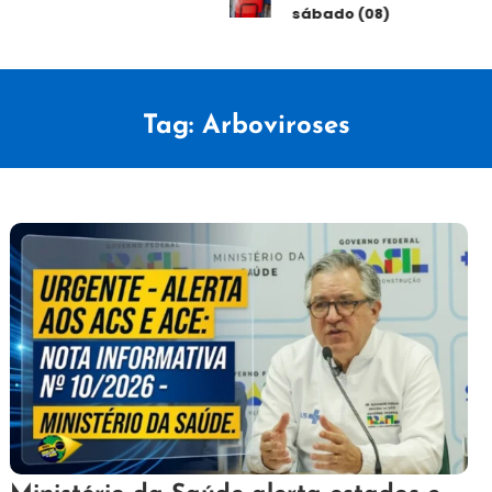
sábado (08)
Tag:
Arboviroses
23
Maurilio