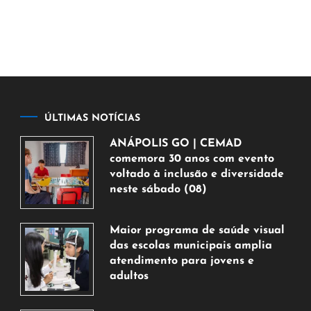
ÚLTIMAS NOTÍCIAS
ANÁPOLIS GO | CEMAD
comemora 30 anos com evento
voltado à inclusão e diversidade
neste sábado (08)
7
de
Maior programa de saúde visual
agosto
das escolas municipais amplia
de
atendimento para jovens e
2026
adultos
7
de