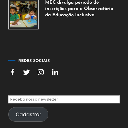
MEC divulga período de
agosto
inscrições para o Observatório
de
da Educação Inclusiva
2026
7
de
agosto
de
2026
REDES SOCIAIS
Cadastrar