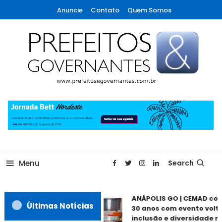
Skip
Anuncie
Contato
Quem Somos
To
Content
A maior revista de gestão municipal do Brasil!
Prefeitos & Governantes
Menu
Search
ANÁPOLIS GO | CEMAD co
Últimas Notícias
30 anos com evento volta
inclusão e diversidade ne