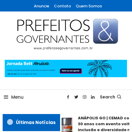
Skip
Anuncie
Contato
Quem Somos
To
Content
A maior revista de gestão municipal do Brasil!
Prefeitos & Governantes
Menu
Search
ANÁPOLIS GO | CEMAD co
Últimas Notícias
30 anos com evento volta
inclusão e diversidade ne