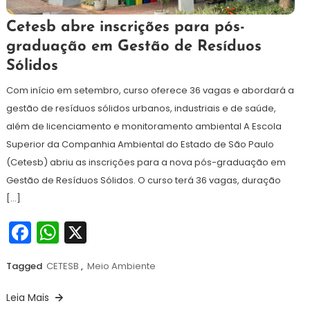
17
Maurilio
Cetesb abre inscrições para pós-
de
graduação em Gestão de Resíduos
junho
Sólidos
de
2026
Com início em setembro, curso oferece 36 vagas e abordará a
gestão de resíduos sólidos urbanos, industriais e de saúde,
além de licenciamento e monitoramento ambiental A Escola
Superior da Companhia Ambiental do Estado de São Paulo
(Cetesb) abriu as inscrições para a nova pós-graduação em
Gestão de Resíduos Sólidos. O curso terá 36 vagas, duração
[…]
Facebook
WhatsApp
X
Tagged
CETESB
,
Meio Ambiente
Leia Mais