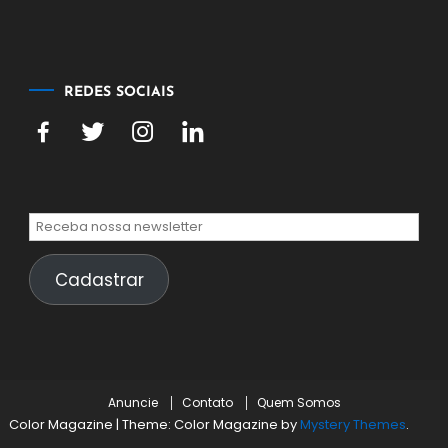
agosto
de
2026
REDES SOCIAIS
Cadastrar
Anuncie
Contato
Quem Somos
Color Magazine
|
Theme: Color Magazine by
Mystery Themes
.