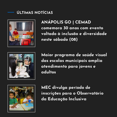
ÚLTIMAS NOTÍCIAS
ANÁPOLIS GO | CEMAD
comemora 30 anos com evento
voltado à inclusão e diversidade
neste sábado (08)
7
de
Maior programa de saúde visual
agosto
das escolas municipais amplia
de
atendimento para jovens e
2026
adultos
7
de
MEC divulga período de
agosto
inscrições para o Observatório
de
da Educação Inclusiva
2026
7
de